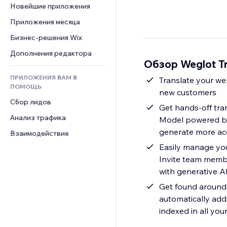
Шаблоны страниц
Конверсия
Складские услуги
Новейшие приложения
PDF
Чат
Эффекты фото
Дропшиппинг
Обмен файлами
Приложения месяца
Комментарии
Кнопки и Меню
Цены и подписки
Новости
Бизнес-решения Wix
Телефон
Баннеры и значки
Краудфандинг
Контент-сервисы
Сообщество
Дополнения редактора
Калькуляторы
Еда и напитки
Обзор Weglot Tr
Эффекты текста
Отзывы и комментарии
Поиск
ПРИЛОЖЕНИЯ ВАМ В
Translate your web
Управление отношениями с 
Погода
ПОМОЩЬ
клиентом (CRM)
new customers
Графики и таблицы
Сбор лидов
Get hands-off tra
Анализ трафика
Model powered by 
generate more acc
Взаимодействие
Easily manage you
Invite team member
with generative A
Get found around 
automatically adds
indexed in all you