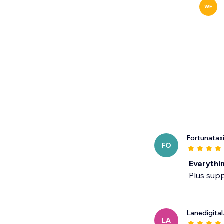
WE
Fortunatax
FO
Everythin
Plus sup
Lanedigital
LA