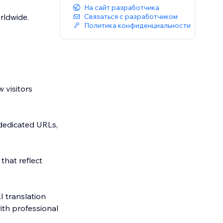
На сайт разработчика
rldwide.
Связаться с разработчиком
Политика конфиденциальности
w visitors
 dedicated URLs,
that reflect
I translation
ith professional