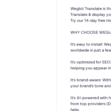
Weglot Translate is th
Translate & display y
Try our 14-day free tr
WHY CHOOSE WEGL
It’s easy to install: W
worldwide in just a few
It’s optimized for SEO
helping you appear in
It’s brand-aware: Wit
your brand’s tone and
It’s AI-powered with h
from top providers (D
help.