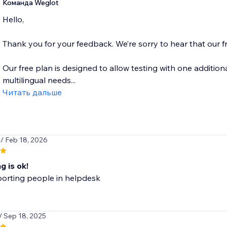
Команда Weglot
Hello,
Thank you for your feedback. We’re sorry to hear that our f
Our free plan is designed to allow testing with one additi
multilingual needs...
Читать дальше
i
/ Feb 18, 2026
g is ok!
porting people in helpdesk
/ Sep 18, 2025