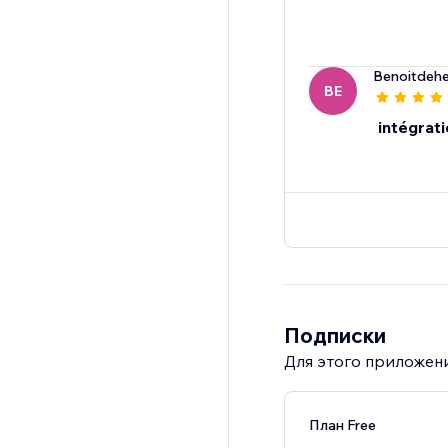
Benoitdeh
BE
intégrat
Подписки
Для этого приложени
План Free