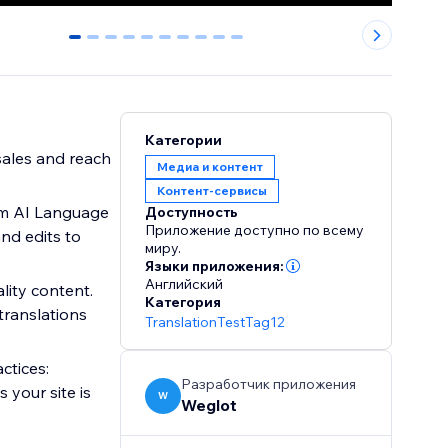
0
1
2
3
4
5
6
7
8
9
Категории
sales and reach
Медиа и контент
Контент-сервисы
tom AI Language
Доступность
Приложение доступно по всему
nd edits to
миру.
Языки приложения:
Английский
lity content.
Категория
translations
TranslationTestTag12
ctices:
Разработчик приложения
 your site is
W
Weglot