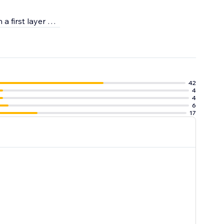
a first layer of
ators directly
42
4
4
6
17