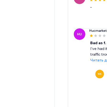
-
Hucmarket
HU
Bad as f.
I’ve had 
traffic t
Читать 
WE