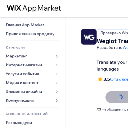
Главная App Market
Проверено Wi
Приложения на продажу
Weglot Tra
Разработано
We
Категории
Маркетинг
Translate your 
Интернет-магазин
Реклама
languages
Моб. версия
Услуги и события
Приложения для магазинов
3.5
Отзывов
Веб-аналитика
Доставка
Медиа и контент
Отели
Соцсети
Кнопки продаж
События
Элементы дизайна
Галерея
SEO
Онлайн-курсы
Рестораны
Музыка
Карты и навигация
Коммуникация 
Вовлеченность
Печать по требованию
Недвижимость
Подкасты
Конфиденциальность и 
Формы
Необходим пре
безопасность
Списки сайтов
Бухгалтерский учет
БОЛЬШЕ ПРИЛОЖЕНИЙ
Онлайн-запись
Фотография
Блог
Часы
Эл. почта
Купоны и лояльность
Рекомендуем
Видео
Опросы