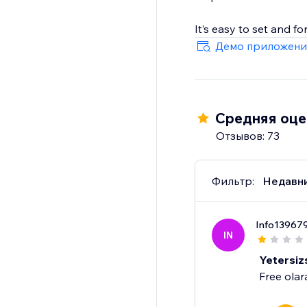
It’s easy to set and f
automatic translation
Демо приложени
It takes translation s
inside your dashboard
Средняя оцен
Отзывов: 73
Фильтр:
Недавн
Info13967
IN
Yetersiz
Free olar