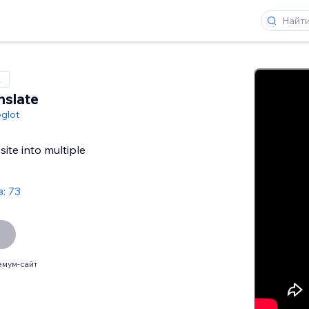
x
nslate
glot
site into multiple
: 73
мум-сайт