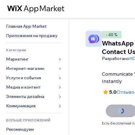
Главная App Market
- 40 %
Приложения на продажу
WhatsApp 
Категории
Contact U
Разработано
HD
Маркетинг
Интернет-магазин
Реклама
Communicate W
Моб. версия
Услуги и события
Приложения для магазинов
Instantly
Веб-аналитика
Доставка
Медиа и контент
Отели
5.0
Отзывов
Соцсети
Кнопки продаж
События
Элементы дизайна
Галерея
SEO
Онлайн-курсы
Рестораны
Музыка
Карты и навигация
Коммуникация 
Вовлеченность
Печать по требованию
Недвижимость
Подкасты
Конфиденциальность и 
Формы
безопасность
Списки сайтов
Бухгалтерский учет
БОЛЬШЕ ПРИЛОЖЕНИЙ
Онлайн-запись
Фотография
Блог
Есть бесплатный п
Часы
Эл. почта
Купоны и лояльность
Рекомендуем
Видео
Опросы