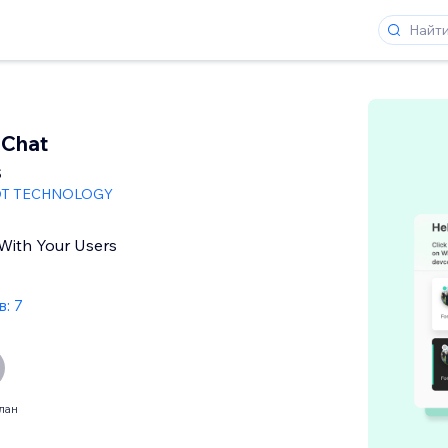
Chat
s
T TECHNOLOGY
ith Your Users
: 7
лан