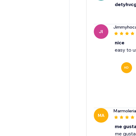
detyhvcg
Jimmyhoc
JI
nice
easy to use
HD
Marmoleria
MA
me gust
me gusta 