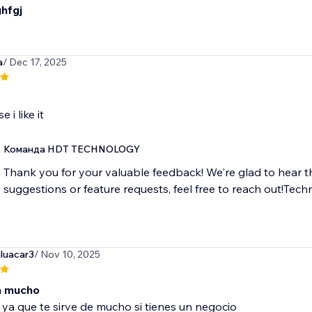
hfgj
a
/ Dec 17, 2025
 i like it
Команда HDT TECHNOLOGY
Thank you for your valuable feedback! We're glad to hear t
suggestions or feature requests, feel free to reach out!T
luacar3
/ Nov 10, 2025
a mucho
ya que te sirve de mucho si tienes un negocio