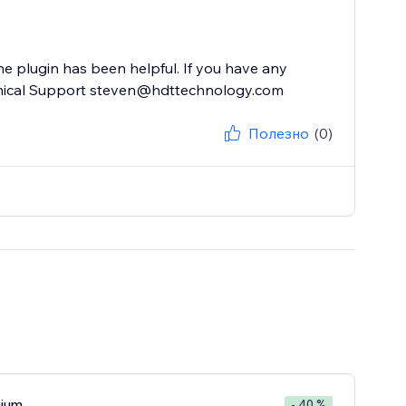
he plugin has been helpful. If you have any
Полезно
(0)
mium
- 40 %