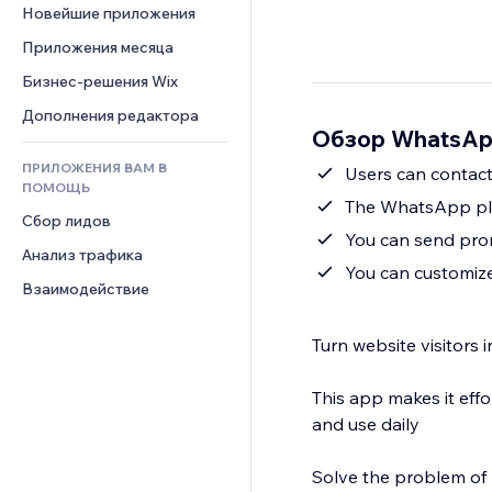
Шаблоны страниц
Конверсия
Складские услуги
Новейшие приложения
PDF
Чат
Эффекты фото
Дропшиппинг
Обмен файлами
Приложения месяца
Комментарии
Кнопки и Меню
Цены и подписки
Новости
Бизнес-решения Wix
Телефон
Баннеры и значки
Краудфандинг
Контент-сервисы
Сообщество
Дополнения редактора
Калькуляторы
Еда и напитки
Обзор WhatsApp
Эффекты текста
Отзывы и комментарии
Поиск
ПРИЛОЖЕНИЯ ВАМ В
Users can contac
Управление отношениями с 
Погода
ПОМОЩЬ
клиентом (CRM)
The WhatsApp plat
Графики и таблицы
Сбор лидов
You can send pro
Анализ трафика
You can customiz
Взаимодействие
Turn website visitors
This app makes it effo
and use daily
Solve the problem of l