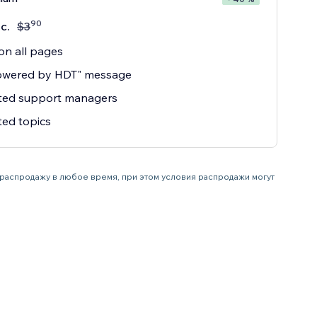
90
с.
$
3
n all pages
owered by HDT" message
ited support managers
ted topics
ь распродажу в любое время, при этом условия распродажи могут