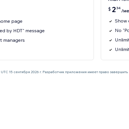
2
34
$
/ме
Show o
home page
No "P
red by HDT" message
Unlim
rt managers
Unlimi
59 UTC 15 сентября 2026 г. Разработчик приложения имеет право завершит