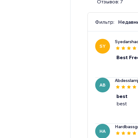
Отзывов: 7
Фильтр:
Недавн
Syedarsha
SY
Best Fre
Abdesslamj
AB
best
best
Hardbassg
HA