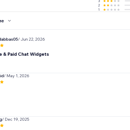
3
2
1
ие
dabbas05
/ Jun 22, 2026
e & Paid Chat Widgets
id
/ May 1, 2026
g
/ Dec 19, 2025