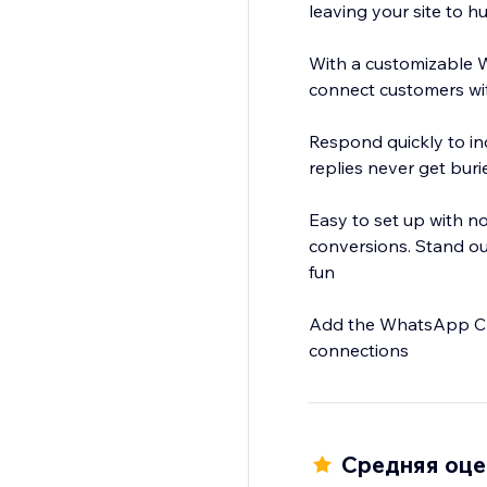
leaving your site to h
With a customizable W
connect customers wi
Respond quickly to inq
replies never get bur
Easy to set up with n
conversions. Stand ou
fun
Add the WhatsApp Chat
connections
Средняя оцен