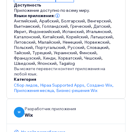
переписки, чтобы предоставить вам ключевую
Доступность
статистику о том, что ищут ваши клиенты и как вы
Приложение доступно по всему миру.
можете улучшить свой бизнес.
Языки приложения:
Английский
,
Арабский
,
Болгарский
,
Венгерский
,
Вьетнамский
,
Голландский
,
Греческий
,
Датский
,
Ранее известный как Wix ИИ-чат, смарт-чат теперь
Иврит
,
Индонезийский
,
Испанский
,
Итальянский
,
обновлен и включает живой чат. Он разработан,
Каталонский
,
Китайский
,
Корейский
,
Латышский
,
Литовский
,
Малайский
,
Немецкий
,
Норвежский
,
чтобы заменить старый Wix Чат одним
Польский
,
Португальский
,
Русский
,
Словацкий
,
Тайский
,
Турецкий
,
Украинский
,
Финский
,
Французский
,
Хинди
,
Хорватский
,
Чешский
,
Шведский
,
Японский
,
Tagalog
Вы можете перевести контент приложения на
любой язык.
Категория
Сбор лидов
,
Hipaa Supported Apps
,
Создано Wix
,
Приложения месяца
,
Бизнес-решения Wix
Разработчик приложения
W
Wix