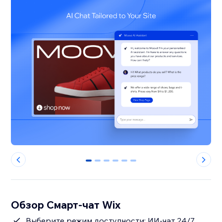
0
1
2
3
4
5
Обзор Смарт-чат Wix
Выберите режим доступности: ИИ-чат 24/7,