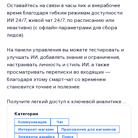
Оставайтесь на связи в часы пик и внерабочее
время благодаря гибким режимам доступности:
ИИ 24/7, живой чат 24/7, по расписанию или
неактивно (с офлайн-параметрами для сбора
лидов).
На панели управления вы можете тестировать и
улучшать ИИ, добавлять знания и ограничения,
настраивать личность и стиль ИИ, а также
просматривать переписки во входящих —
благодаря этому смарт-чат со временем
становится точнее и полезнее.
Получите легкий доступ к ключевой аналитике
чата, которая поможет вам узнать больше о
Категории
посетителях вашего сайта и улучшить
Коммуникация
Чат
взаимодействие с ними для увеличения
Интернет-магазин
Приложения для магазинов
конверсии. Смарт-чат также анализирует ваши
Элементы дизайна
Поиск