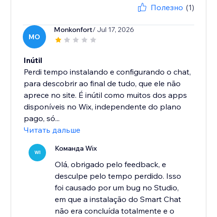
Полезно
(1)
Monkonfort
/ Jul 17, 2026
MO
Inútil
Perdi tempo instalando e configurando o chat,
para descobrir ao final de tudo, que ele não
aprece no site. É inútil como muitos dos apps
disponíveis no Wix, independente do plano
pago, só...
Читать дальше
Команда Wix
WI
Olá, obrigado pelo feedback, e
desculpe pelo tempo perdido. Isso
foi causado por um bug no Studio,
em que a instalação do Smart Chat
não era concluída totalmente e o