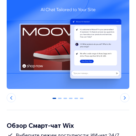
0
1
2
3
4
5
Обзор Смарт-чат Wix
Выберите режим доступности: ИИ-чат 24/7,