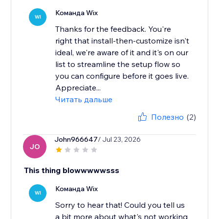
Команда Wix
WI
Thanks for the feedback. You're
right that install-then-customize isn't
ideal, we're aware of it and it's on our
list to streamline the setup flow so
you can configure before it goes live.
Appreciate...
Читать дальше
Полезно
(2)
John966647
/ Jul 23, 2026
JO
This thing blowwwwwsss
Команда Wix
WI
Sorry to hear that! Could you tell us
a bit more about what's not working