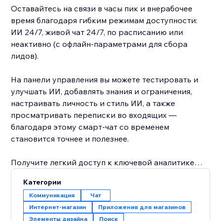
Оставайтесь на связи в часы пик и внерабочее
время благодаря гибким режимам доступности:
ИИ 24/7, живой чат 24/7, по расписанию или
неактивно (с офлайн-параметрами для сбора
лидов).
На панели управления вы можете тестировать и
улучшать ИИ, добавлять знания и ограничения,
настраивать личность и стиль ИИ, а также
просматривать переписки во входящих —
благодаря этому смарт-чат со временем
становится точнее и полезнее.
Получите легкий доступ к ключевой аналитике
чата, которая поможет вам узнать больше о
Категории
посетителях вашего сайта и улучшить
Коммуникация
Чат
взаимодействие с ними для увеличения
Интернет-магазин
Приложения для магазинов
конверсии. Смарт-чат также анализирует ваши
Элементы дизайна
Поиск