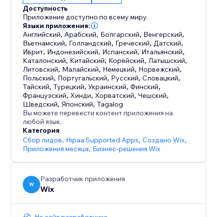
переписки, чтобы предоставить вам ключевую
Доступность
статистику о том, что ищут ваши клиенты и как вы
Приложение доступно по всему миру.
можете улучшить свой бизнес.
Языки приложения:
Английский
,
Арабский
,
Болгарский
,
Венгерский
,
Вьетнамский
,
Голландский
,
Греческий
,
Датский
,
Ранее известный как Wix ИИ-чат, смарт-чат теперь
Иврит
,
Индонезийский
,
Испанский
,
Итальянский
,
обновлен и включает живой чат. Он разработан,
Каталонский
,
Китайский
,
Корейский
,
Латышский
,
Литовский
,
Малайский
,
Немецкий
,
Норвежский
,
чтобы заменить старый Wix Чат одним
Польский
,
Португальский
,
Русский
,
Словацкий
,
Тайский
,
Турецкий
,
Украинский
,
Финский
,
Французский
,
Хинди
,
Хорватский
,
Чешский
,
Шведский
,
Японский
,
Tagalog
Вы можете перевести контент приложения на
любой язык.
Категория
Сбор лидов
,
Hipaa Supported Apps
,
Создано Wix
,
Приложения месяца
,
Бизнес-решения Wix
Разработчик приложения
W
Wix