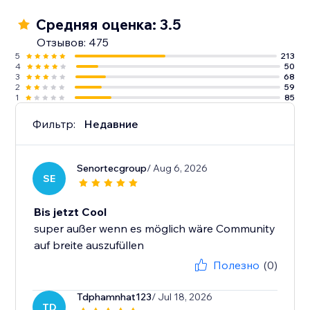
Средняя оценка: 3.5
Отзывов: 475
5
213
4
50
3
68
2
59
1
85
Фильтр:
Недавние
Senortecgroup
/ Aug 6, 2026
SE
Bis jetzt Cool
super außer wenn es möglich wäre Community
auf breite auszufüllen
Полезно
(0)
Tdphamnhat123
/ Jul 18, 2026
TD