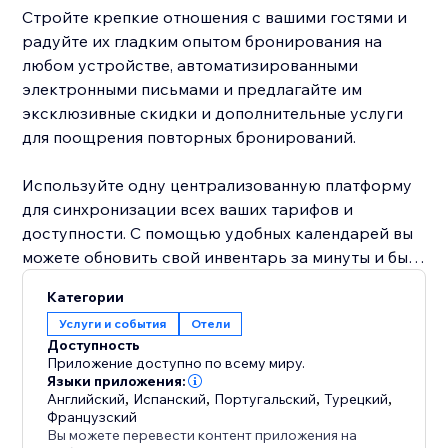
Стройте крепкие отношения с вашими гостями и
радуйте их гладким опытом бронирования на
любом устройстве, автоматизированными
электронными письмами и предлагайте им
эксклюзивные скидки и дополнительные услуги
для поощрения повторных бронирований.
Используйте одну централизованную платформу
для синхронизации всех ваших тарифов и
доступности. С помощью удобных календарей вы
можете обновить свой инвентарь за минуты и быть
уверенными, что он мгновенно обновлен на всех
Категории
ваших каналах.
Услуги и события
Отели
Доступность
Достигайте глобальной аудитории, добавляя
Приложение доступно по всему миру.
переводы на любой язык и предлагая специальные
Языки приложения:
Английский
,
Испанский
,
Португальский
,
Турецкий
,
цены для создаваемых вами рынков.
Французский
Вы можете перевести контент приложения на