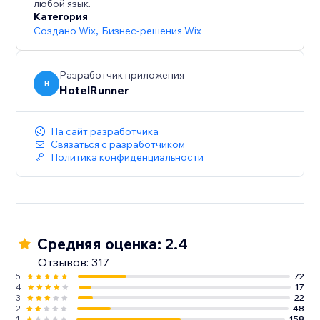
Мы посвящены вашему успеху, и наша команда
любой язык.
Категория
службы поддержки всегда готова помочь на
Создано Wix
,
Бизнес-решения Wix
каждом этапе.
Разработчик приложения
H
HotelRunner
На сайт разработчика
Связаться с разработчиком
Политика конфиденциальности
Средняя оценка: 2.4
Отзывов: 317
5
72
4
17
3
22
2
48
1
158