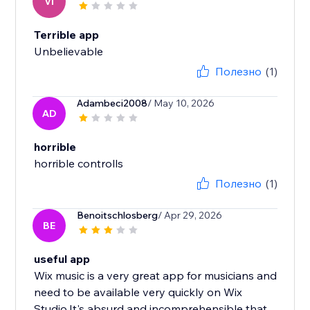
VI
Terrible app
Unbelievable
Полезно
(1)
Adambeci2008
/ May 10, 2026
AD
horrible
horrible controlls
Полезно
(1)
Benoitschlosberg
/ Apr 29, 2026
BE
useful app
Wix music is a very great app for musicians and
need to be available very quickly on Wix
Studio.It's absurd and incomprehensible that