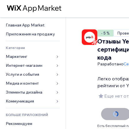
Главная App Market
- 5 %
Прове
Приложения на продажу
Отзывы Ye
Категории
сертифиц
кода
Маркетинг
Разработано
Ce
Интернет-магазин
Реклама
Моб. версия
Услуги и события
Приложения для магазинов
Легко отобра
Веб-аналитика
Доставка
Медиа и контент
Отели
рейтинги от Y
Соцсети
Кнопки продаж
События
Элементы дизайна
Галерея
Еще нет о
SEO
Онлайн-курсы
Рестораны
Музыка
Карты и навигация
Коммуникация 
Вовлеченность
Печать по требованию
Недвижимость
Подкасты
Конфиденциальность и 
Формы
безопасность
Списки сайтов
Бухгалтерский учет
БОЛЬШЕ ПРИЛОЖЕНИЙ
Онлайн-запись
Фотография
Блог
Часы
Эл. почта
Купоны и лояльность
Рекомендуем
Видео
Опросы
Есть бесплатный п