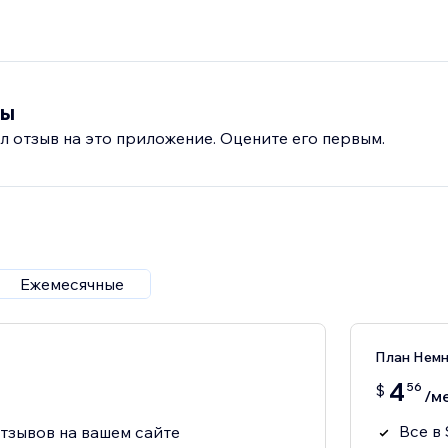
вы
л отзыв на это приложение. Оцените его первым.
Ежемесячные
План Нем
4
56
$
/м
Все в 
тзывов на вашем сайте