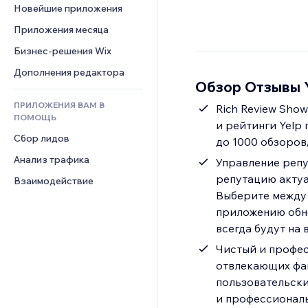
Шаблоны страниц
Конверсия
Складские услуги
Новейшие приложения
PDF
Чат
Эффекты фото
Дропшиппинг
Обмен файлами
Приложения месяца
Комментарии
Кнопки и Меню
Цены и подписки
Новости
Бизнес-решения Wix
Телефон
Баннеры и значки
Краудфандинг
Контент-сервисы
Сообщество
Дополнения редактора
Калькуляторы
Еда и напитки
Обзор Отзывы Y
Эффекты текста
Отзывы и комментарии
Поиск
ПРИЛОЖЕНИЯ ВАМ В
Rich Review Sho
Управление отношениями с 
Погода
ПОМОЩЬ
клиентом (CRM)
и рейтинги Yelp 
Графики и таблицы
Сбор лидов
до 1000 обзоров
Анализ трафика
Управление репу
репутацию актуа
Взаимодействие
Выберите между 
приложению обно
всегда будут на 
Чистый и профес
отвлекающих фа
пользовательски
и профессиональ