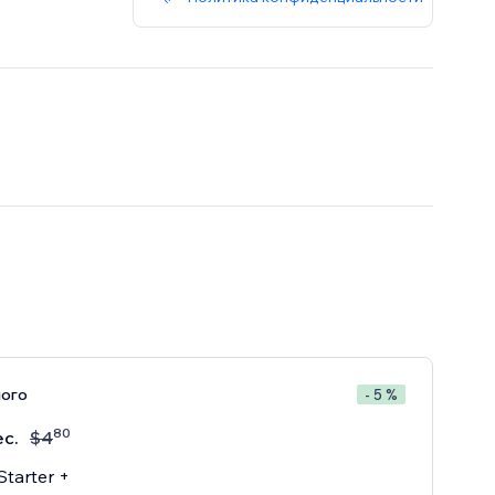
ного
- 5 %
80
ес.
$
4
Starter +