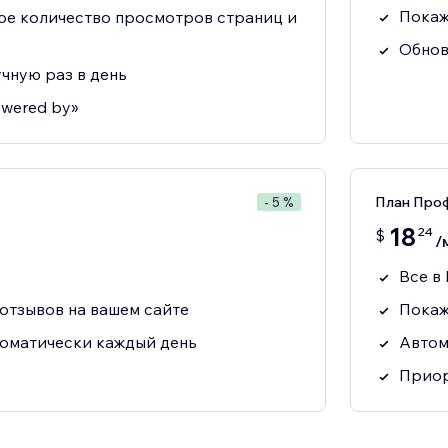
Покаж
ое количество просмотров страниц и
Обнов
чную раз в день
owered by»
План Про
- 5 %
18
24
$
/
Все в
отзывов на вашем сайте
Покаж
томатически каждый день
Автом
Приор