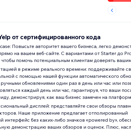
elp от сертифицированного кода
wcase: Повысьте авторитет вашего бизнеса, легко демон
прямо на вашем веб-сайте. С вариантами от Starter до Pr
, чтобы помочь потенциальным клиентам доверять вашим
тацией в режиме реального времени: поддерживайте с
льной с помощью нашей функции автоматического обно
ручными обновлениями один раз в день или час или поз
вляться каждый день или час, гарантируя, что ваши по
виду, демонстрируя, как ваш бизнес замечен на платфор
сиональный дисплей: представляйте свои обзоры плавно
кторов. Наше приложение предлагает отполированный
й интерфейс без каких-либо значков «powered by», обес
ную демонстрацию ваших обзоров и оценок. Плюс, нас