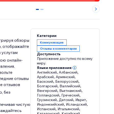
0
1
Категории
стрируя обзоры
Коммуникация
o, отображайте
Отзывы и комментарии
 услугам
Доступность
Приложение доступно по всему
вою онлайн-
миру.
вления.
Языки приложения:
вольте
Английский
,
Албанский
,
Арабский
,
Армянский
,
следние отзывы
Баскский
,
Белорусский
,
ме отзывов
Болгарский
,
Валлийский
,
Венгерский
,
Вьетнамский
,
, без
Голландский
,
Греческий
,
Грузинский
,
Датский
,
Иврит
,
печивая чистую
Индонезийский
,
Исландский
,
Испанский
,
Итальянский
,
лаждайтесь
Каталонский
,
Китайский
,