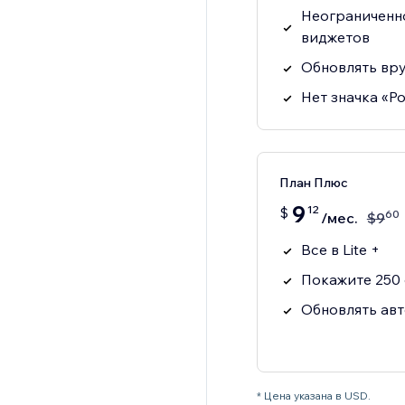
Неограниченн
виджетов
Обновлять вру
Нет значка «P
План Плюс
9
12
$
60
/мес.
$
9
Все в Lite +
Покажите 250 
Обновлять ав
* Цена указана в USD.