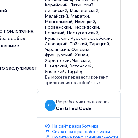
Корейский
,
Латышский
,
ний
Литовский
,
Македонский
,
Малайский
,
Маратхи
,
Монгольский
,
Немецкий
,
Норвежский
,
Персидский
,
о приложения,
Польский
,
Португальский
,
без особых
Румынский
,
Русский
,
Сербский
,
Словацкий
,
Тайский
,
Турецкий
,
с вашими
Украинский
,
Финский
,
Французский
,
Хинди
,
Хорватский
,
Чешский
,
Шведский
,
Эстонский
,
го заслуживает
Японский
,
Tagalog
Вы можете перевести контент
приложения на любой язык.
Разработчик приложения
CC
Certified Code
На сайт разработчика
Связаться с разработчиком
Политика конфиденциальности