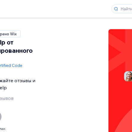
рено Wix
lp от
ированного
rtified Code
жайте отзывы и
elp
тзывов
лан