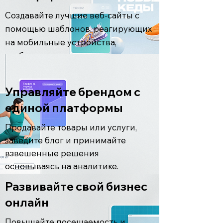
Создавайте лучшие веб-сайты с
помощью шаблонов, реагирующих
на мобильные устройства,
удобного перетаскивания и
неограниченной настройки.
Управляйте брендом с
Создать сайт
единой платформы
Продавайте товары или услуги,
заведите блог и принимайте
взвешенные решения
основываясь на аналитике.
Развивайте свой бизнес
Создать сайт
онлайн
Повышайте посещаемость и