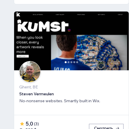
Ghent, BE
Steven Vermeulen
No-nonsense websites. Smartly built in Wix.
5,0
(
3
)
Смотреть