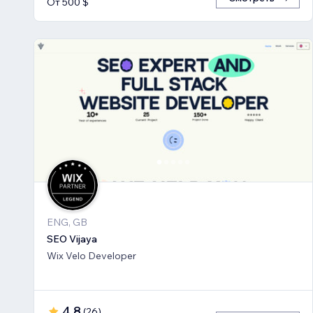
От 500 $
ENG, GB
SEO Vijaya
Wix Velo Developer
4,8
(
26
)