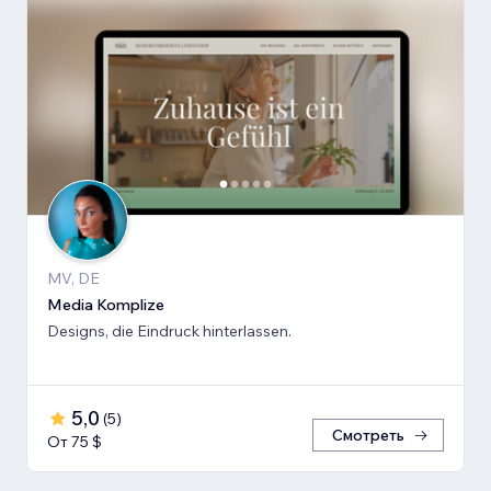
MV, DE
Media Komplize
Designs, die Eindruck hinterlassen.
5,0
(
5
)
Смотреть
От 75 $