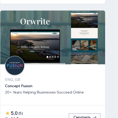
ENG, GB
Concept Fusion
20+ Years Helping Businesses Succeed Online
5,0
(
5
)
Смотреть