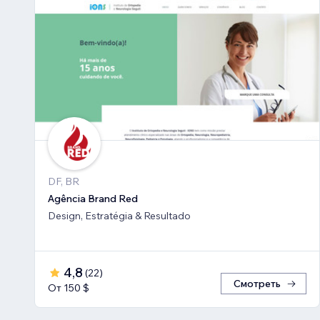
DF, BR
Agência Brand Red
Design, Estratégia & Resultado
4,8
(
22
)
Смотреть
От 150 $