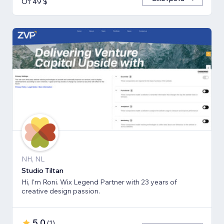
От 49 $
NH, NL
Studio Tiltan
Hi, I'm Roni. Wix Legend Partner with 23 years of
creative design passion.
5,0
(
1
)