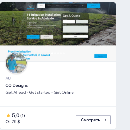
AU
CQ Designs
Get Ahead - Get started - Get Online
5,0
(
1
)
Смотреть
От 75 $