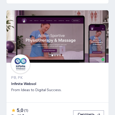
PB, PK
Infinite Websol
From Ideas to Digital Success.
5,0
(
1
)
Смотреть