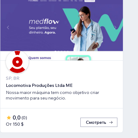
SP, BR
Locomotiva Produções Ltda ME
Nossa maior máquina tem como objetivo criar
movimento para seu negócio.
0,0
(
0
)
Смотреть
От 150 $