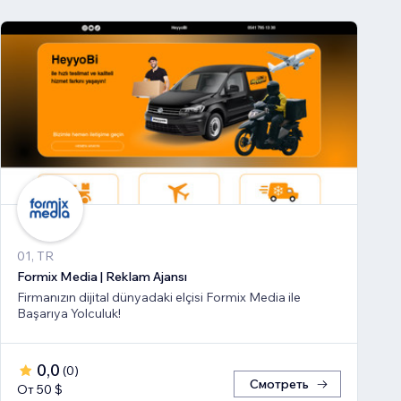
01, TR
Formix Media | Reklam Ajansı
Firmanızın dijital dünyadaki elçisi Formix Media ile
Başarıya Yolculuk!
0,0
(
0
)
Смотреть
От 50 $