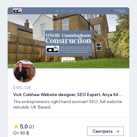
ENG, GB
Vick Culshaw Website designer, SEO Expert, Anya Kilsha LTD
The entrepreneurs right hand woman! SEO, full website
rebuilds, UK Based
5,0
(
2
)
Смотреть
От 90 $