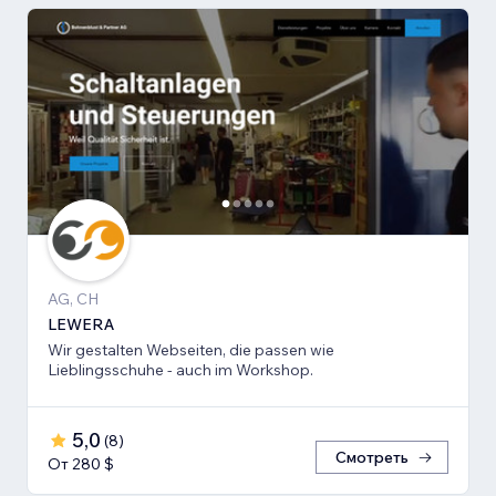
AG, CH
LEWERA
Wir gestalten Webseiten, die passen wie
Lieblingsschuhe - auch im Workshop.
5,0
(
8
)
Смотреть
От 280 $