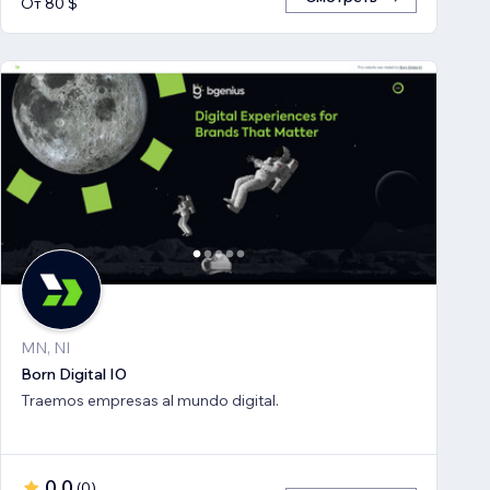
От 80 $
MN, NI
Born Digital IO
Traemos empresas al mundo digital.
0,0
(
0
)