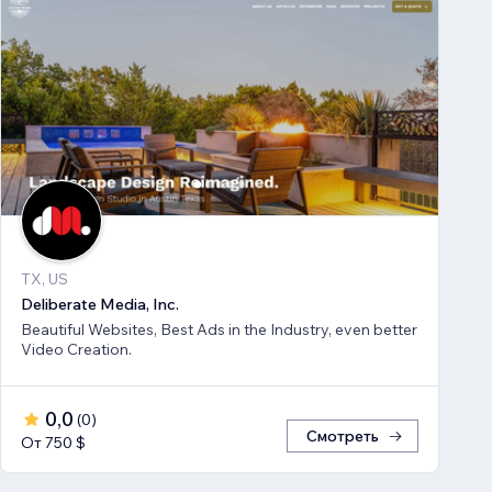
TX, US
Deliberate Media, Inc.
Beautiful Websites, Best Ads in the Industry, even better
Video Creation.
0,0
(
0
)
Смотреть
От 750 $