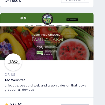
От 1 800 $
OR, US
Tao Websites
Effective, beautiful web and graphic design that looks
great on all devices
5,0
(
26
)