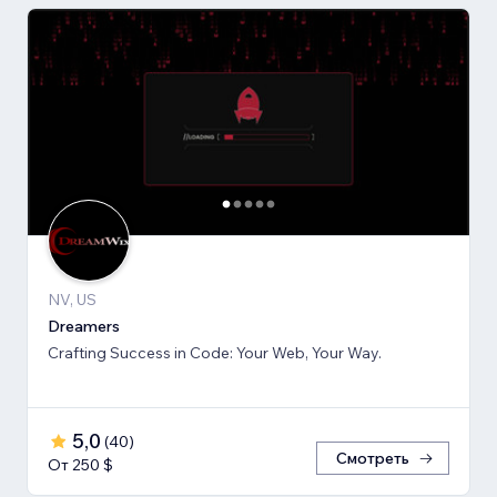
NV, US
Dreamers
Crafting Success in Code: Your Web, Your Way.
5,0
(
40
)
Смотреть
От 250 $