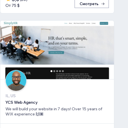
Смотреть
От 75 $
IL, US
YCS Web Agency
We will build your website in 7 days! Over 15 years of
WIX experience 🙌🏾