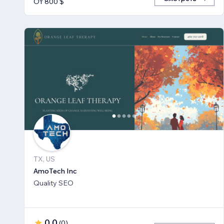
От 800 $
TX, US
AmoTech Inc
Quality SEO
0,0
(
0
)