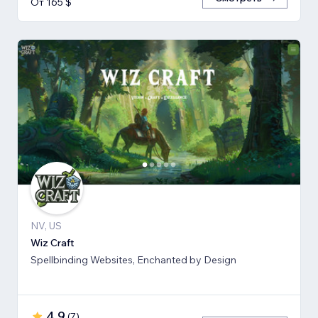
От 165 $
NV, US
Wiz Craft
Spellbinding Websites, Enchanted by Design
4,9
(
7
)