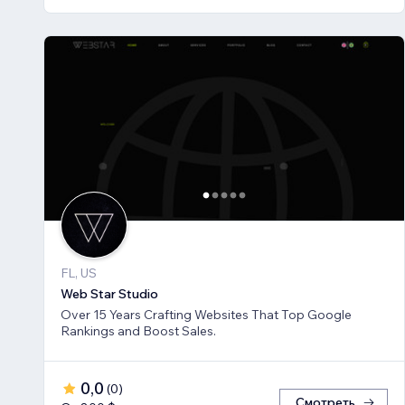
FL, US
Web Star Studio
Over 15 Years Crafting Websites That Top Google
Rankings and Boost Sales.
0,0
(
0
)
Смотреть