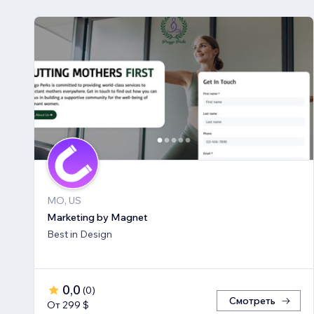
MO, US
Marketing by Magnet
Best in Design
0,0
(
0
)
Смотреть
От 299 $