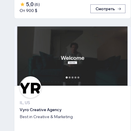
5,0
(
6
)
Смотреть
От 900 $
IL, US
Vyro Creative Agency
Best in Creative & Marketing