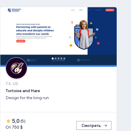
TX, US
Tortoise and Hare
Design for the long run
5,0
(
5
)
Смотреть
От 750 $