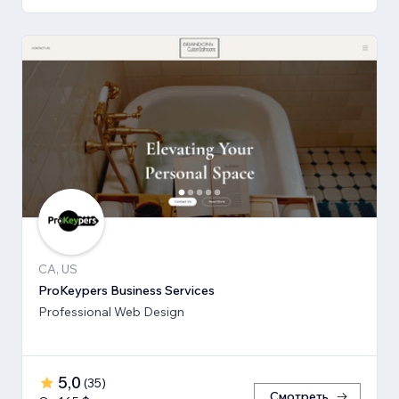
CA, US
ProKeypers Business Services
Professional Web Design
5,0
(
35
)
Смотреть