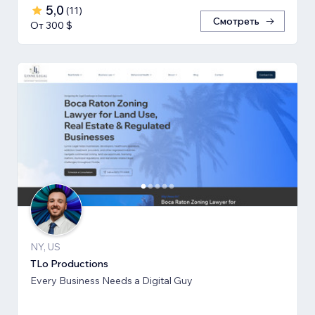
5,0
(
11
)
Смотреть
От 300 $
NY, US
TLo Productions
Every Business Needs a Digital Guy