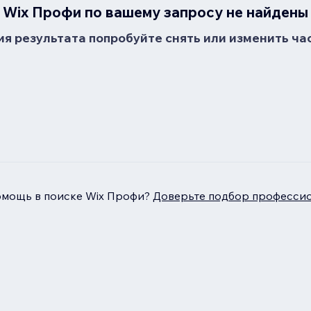
Wix Профи по вашему запросу не найдены
я результата попробуйте снять или изменить ча
омощь в поиске Wix Профи?
Доверьте подбор профессио