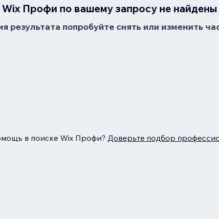
Wix Профи по вашему запросу не найдены
я результата попробуйте снять или изменить ча
омощь в поиске Wix Профи?
Доверьте подбор профессио