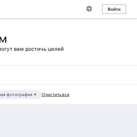
Войти
ом
огут вам достичь целей
ая фотография
Очистить все