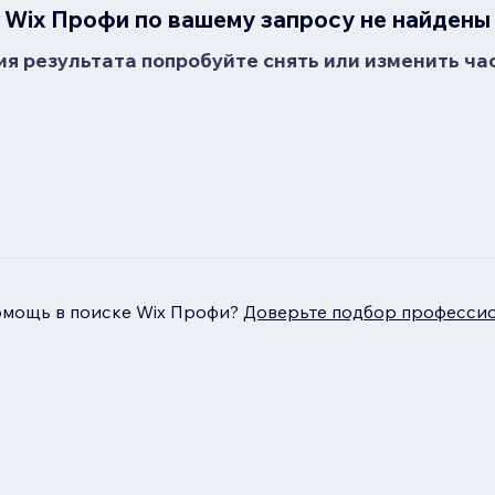
Wix Профи по вашему запросу не найдены
я результата попробуйте снять или изменить ча
омощь в поиске Wix Профи?
Доверьте подбор профессио