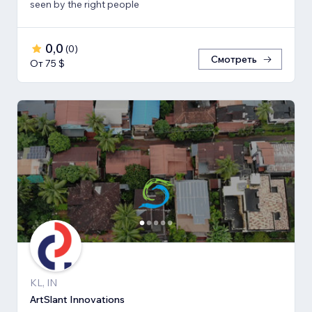
seen by the right people
0,0
(
0
)
Смотреть
От 75 $
KL, IN
ArtSlant Innovations