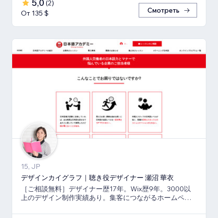
5,0
(
2
)
Смотреть
От 135 $
15, JP
デザインカイグラフ｜聴き役デザイナー 瀬沼 華衣
［ご相談無料］デザイナー歴17年。Wix歴9年。3000以
上のデザイン制作実績あり。集客につながるホームペー
ジと印刷物もまとめてご依頼可能。