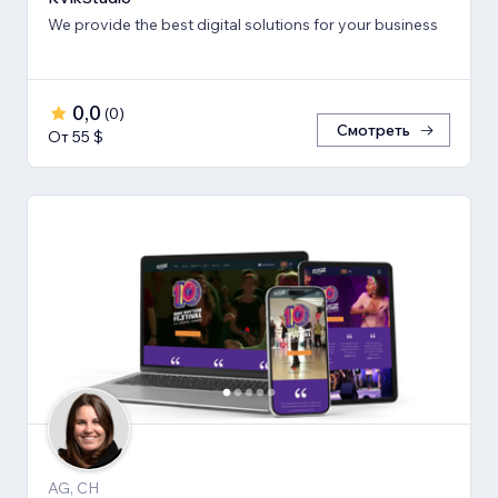
We provide the best digital solutions for your business
0,0
(
0
)
Смотреть
От 55 $
AG, CH