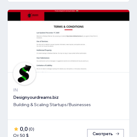
IN
Designyourdreams.biz
Building & Scaling Startups/Businesses
0,0
(
0
)
Смотреть
От 50 $