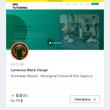
QLD, AU
Luminous Black Design
Australian Based - Aboriginal Owned & Run Agency.
0,0
(
0
)
Смотреть
От 75 $