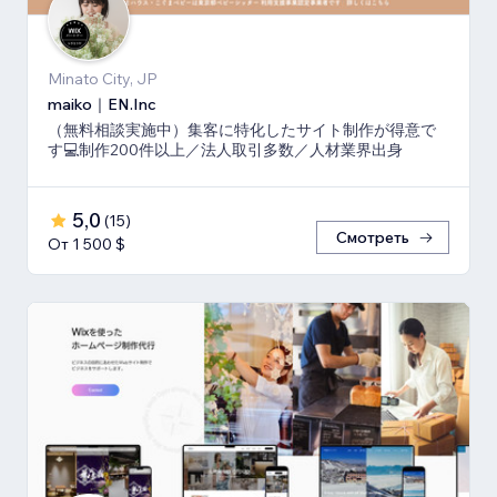
Minato City, JP
maiko｜EN.Inc
（無料相談実施中）集客に特化したサイト制作が得意で
す💻制作200件以上／法人取引多数／人材業界出身
5,0
(
15
)
Смотреть
От 1 500 $