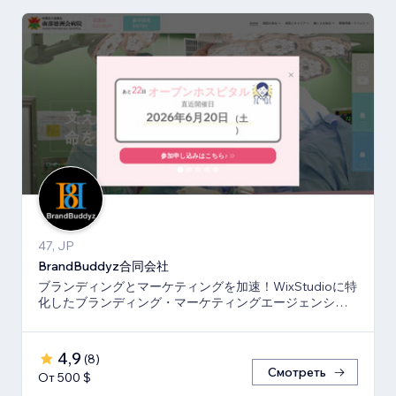
47, JP
BrandBuddyz合同会社
ブランディングとマーケティングを加速！WixStudioに特
化したブランディング・マーケティングエージェンシー
です。
4,9
(
8
)
Смотреть
От 500 $