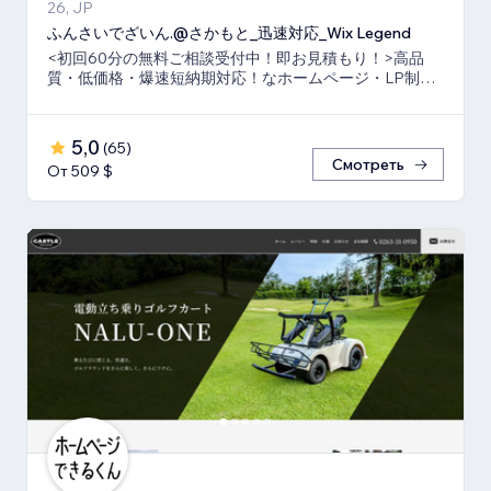
26, JP
ふんさいでざいん.@さかもと_迅速対応_Wix Legend
<初回60分の無料ご相談受付中！即お見積もり！>高品
質・低価格・爆速短納期対応！なホームページ・LP制作
ならお任せ下さい！真心いっぱいで向き合います！
5,0
(
65
)
Смотреть
От 509 $