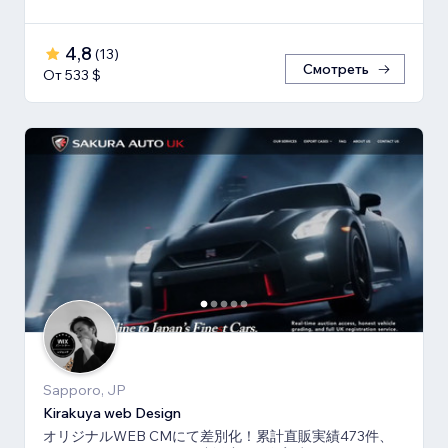
4,8
(
13
)
Смотреть
От 533 $
Sapporo, JP
Kirakuya web Design
オリジナルWEB CMにて差別化！累計直販実績473件、