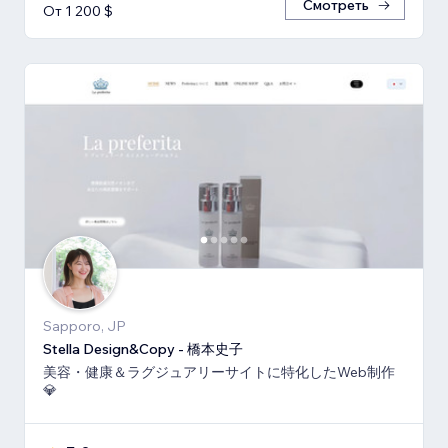
Смотреть
От 1 200 $
Sapporo, JP
Stella Design&Copy - 橋本史子
美容・健康＆ラグジュアリーサイトに特化したWeb制作
💎