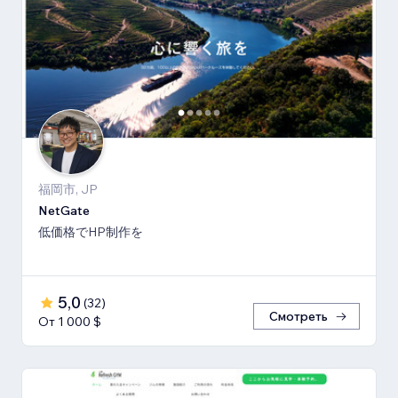
福岡市, JP
NetGate
低価格でHP制作を
5,0
(
32
)
Смотреть
От 1 000 $