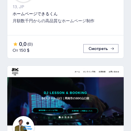
13, JP
ホームページできるくん
月額数千円からの高品質なホームページ制作
0,0
(
0
)
Смотреть
От 150 $