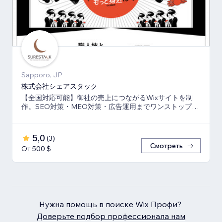
Sapporo, JP
株式会社シェアスタック
【全国対応可能】御社の売上につながるWixサイトを制
作。SEO対策・MEO対策・広告運用までワンストップ
で、伴走支援させて頂きます。
5,0
(
3
)
Смотреть
От 500 $
Нужна помощь в поиске Wix Профи?
Доверьте подбор профессионала нам