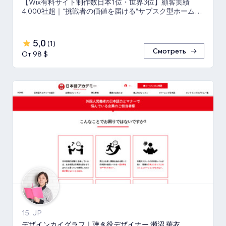
【Wix有料サイト制作数日本1位・世界3位】顧客実績
4,000社超｜“挑戦者の価値を届ける”サブスク型ホームペ
ージ制作＆運用代行
5,0
(
1
)
Смотреть
От 98 $
15, JP
デザインカイグラフ｜聴き役デザイナー 瀬沼 華衣