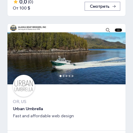
0,0
(
0
)
Смотреть
От 100 $
OR, US
Urban Umbrella
Fast and affordable web design