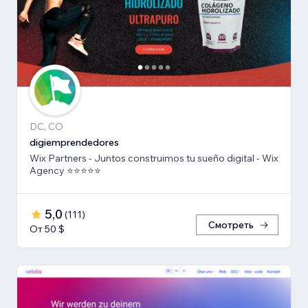
DC, CO
digiemprendedores
Wix Partners - Juntos construimos tu sueño digital - Wix
Agency ⭐️⭐️⭐️⭐️⭐️
5,0
(
111
)
Смотреть
От 50 $