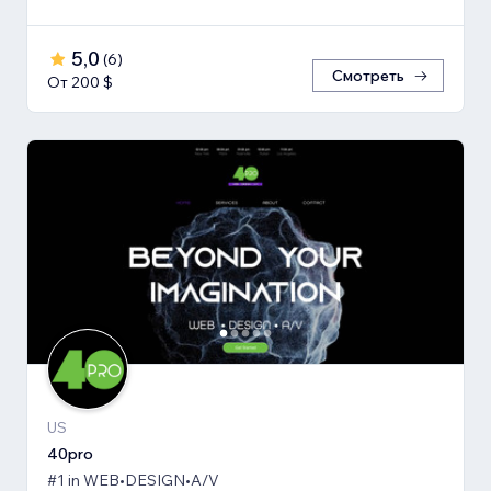
5,0
(
6
)
Смотреть
От 200 $
US
40pro
#1 in WEB•DESIGN•A/V