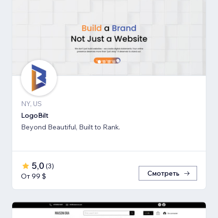
NY, US
LogoBilt
Beyond Beautiful, Built to Rank.
5,0
(
3
)
Смотреть
От 99 $