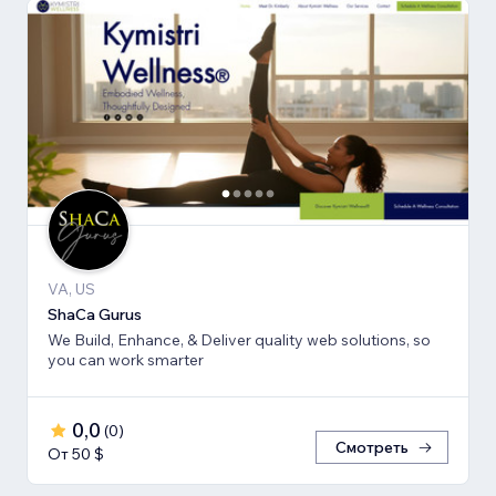
VA, US
ShaCa Gurus
We Build, Enhance, & Deliver quality web solutions, so
you can work smarter
0,0
(
0
)
Смотреть
От 50 $