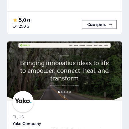
5,0
(
1
)
Смотреть
От 250 $
FL, US
Yako Company