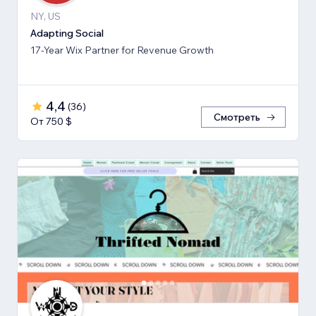
NY, US
Adapting Social
17-Year Wix Partner for Revenue Growth
4,4
(
36
)
Смотреть
От 750 $