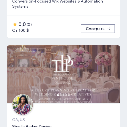
Conversion-Focused Wix Websites & Automation
Systems
0,0
(
0
)
Смотреть
От 100 $
GA, US
Shayla Parker Design