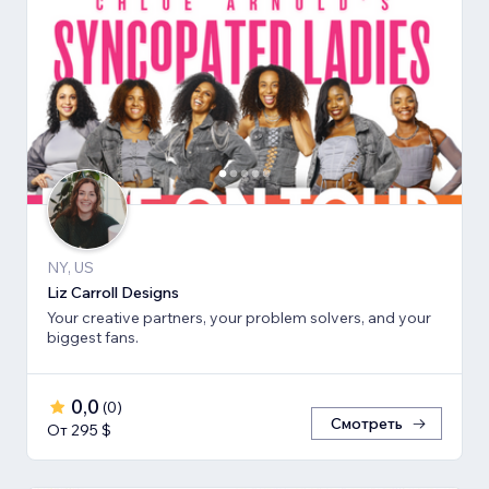
NY, US
Liz Carroll Designs
Your creative partners, your problem solvers, and your
biggest fans.
0,0
(
0
)
Смотреть
От 295 $