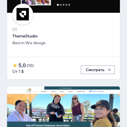
US
ThemeStudio
Best in Wix design
5,0
(
10
)
Смотреть
От 1 $