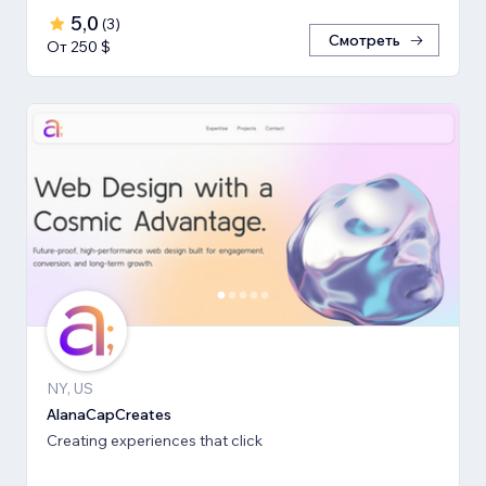
5,0
(
3
)
Смотреть
От 250 $
NY, US
AlanaCapCreates
Creating experiences that click