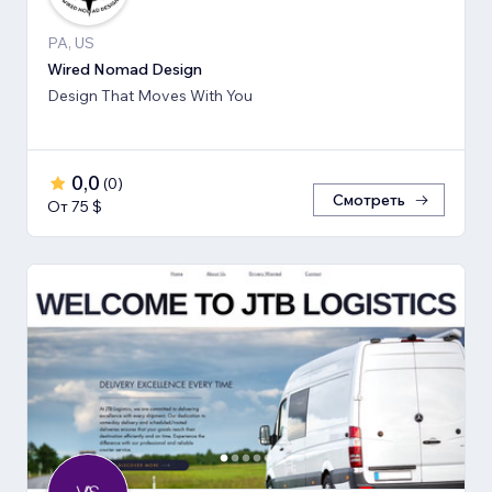
PA, US
Wired Nomad Design
Design That Moves With You
0,0
(
0
)
Смотреть
От 75 $