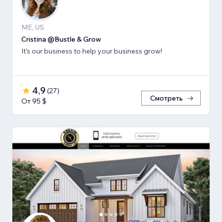
ME, US
Cristina @Bustle & Grow
It's our business to help your business grow!
4,9
(
27
)
Смотреть
От 95 $