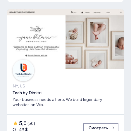
NY, US
Tech by Dimitri
Your business needs a hero. We build legendary
websites on Wix.
5,0
(
50
)
Смотреть
От 49 $