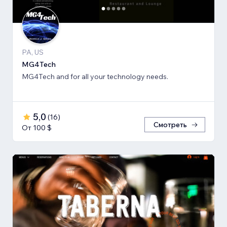
PA, US
MG4Tech
MG4Tech and for all your technology needs.
5,0
(
16
)
Смотреть
От 100 $