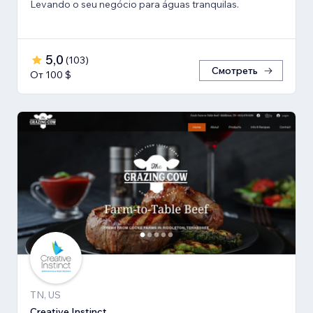
Levando o seu negócio para águas tranquilas.
5,0
(
103
)
Смотреть
От 100 $
TN, US
Creative Instinct