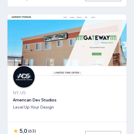
NY, US
American Dev Studios
Level Up Your Design
5,0
(
63
)