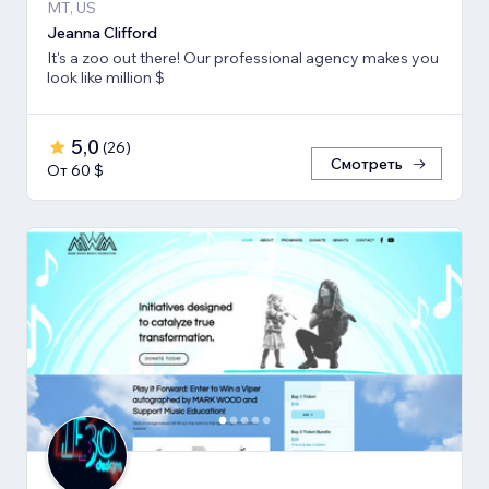
MT, US
Jeanna Clifford
It's a zoo out there! Our professional agency makes you
look like million $
5,0
(
26
)
Смотреть
От 60 $