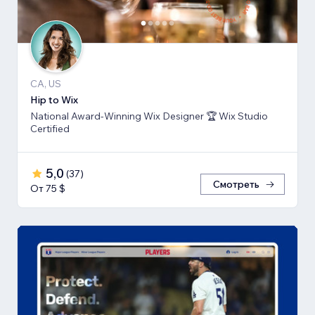
CA, US
Hip to Wix
National Award-Winning Wix Designer 🏆 Wix Studio
Certified
5,0
(
37
)
Смотреть
От 75 $