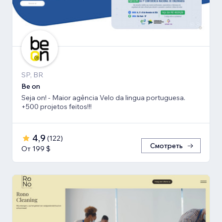
SP, BR
Be on
Seja on! - Maior agência Velo da lingua portuguesa.
+500 projetos feitos!!!
4,9
(
122
)
Смотреть
От 199 $