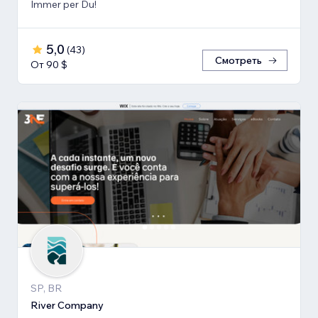
Immer per Du!
5,0
(
43
)
Смотреть
От 90 $
SP, BR
River Company