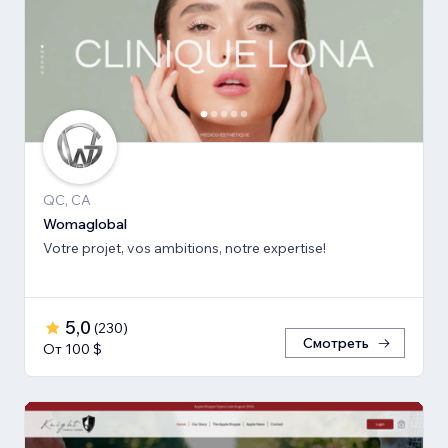
QC, CA
Womaglobal
Votre projet, vos ambitions, notre expertise!
5,0
(
230
)
Смотреть
От 100 $