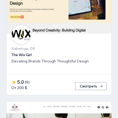
Aabenraa, DK
The Wix Girl
Elevating Brands Through Thoughtful Design
5,0
(
9
)
Смотреть
От 200 $