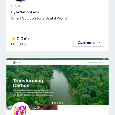
PB, IN
ByteNationLabs
Smart Solution for a Digital World
0,0
(
0
)
Смотреть
От 100 $