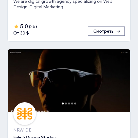
We are digital growth agency specializing on Web
Design, Digital Marketing
5,0
(
26
)
Смотреть
От 30 $
NRW, DE
Felicé Design Studios