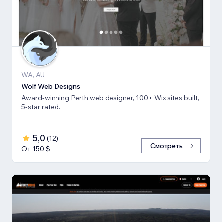
WA, AU
Wolf Web Designs
Award-winning Perth web designer, 100+ Wix sites built,
5-star rated.
5,0
(
12
)
Смотреть
От 150 $