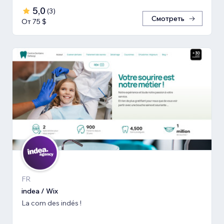
5,0
(
3
)
Смотреть
От 75 $
FR
indea / Wix
La com des indés !