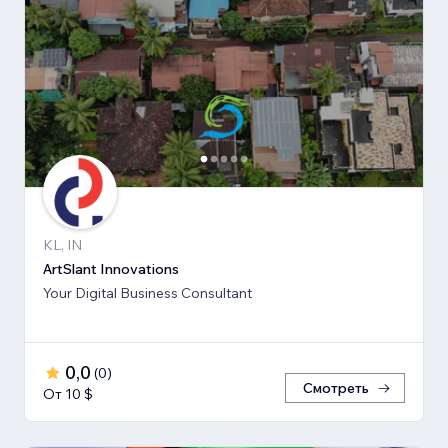
KL, IN
ArtSlant Innovations
Your Digital Business Consultant
0,0
(
0
)
Смотреть
От 10 $