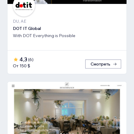
DU, AE
DOT IT Global
With DOT Everything is Possible
4,3
(
6
)
Смотреть
От 150 $