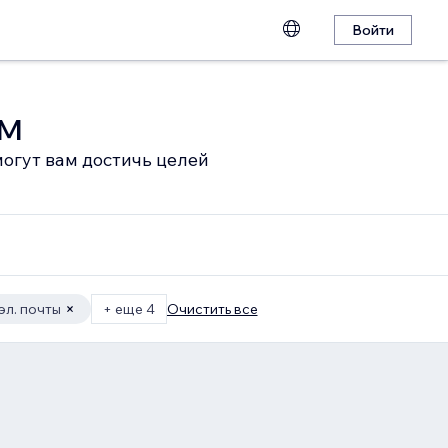
Войти
ом
огут вам достичь целей
эл. почты
+ еще 4
Очистить все