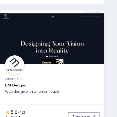
Okara, PK
BM Designs
Web design with a human touch
5,0
(
42
)
Смотреть