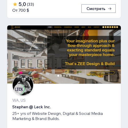
5,0
(
33
)
Смотреть
От 700 $
WA, US
Stephen @ Leck Inc.
25+ yrs of Website Design, Digital & Social Media
Marketing & Brand Builds.