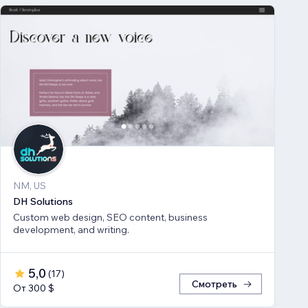
NM, US
DH Solutions
Custom web design, SEO content, business
development, and writing.
5,0
(
17
)
Смотреть
От 300 $