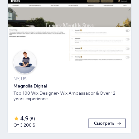
NY, US
Magnolia Digital
Top 100 Wix Designer- Wix Ambassador & Over 12
years experience
4,9
(
8
)
Смотреть
От 3 200 $