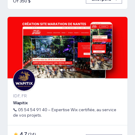
От 350 $
IDF, FR
Wapitix
📞 05 54 54 91 40 – Expertise Wix certifiée, au service
de vos projets.
4,7
(
24
)