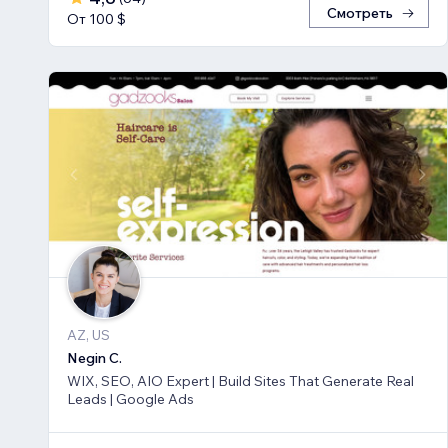
Смотреть
От 100 $
AZ, US
Negin C.
WIX, SEO, AIO Expert | Build Sites That Generate Real
Leads | Google Ads