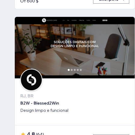
От 600 $
RJ, BR
B2W - Blessed2Win
Design limpo e funcional
4,8
(
64
)