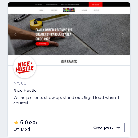
NY, US
Nice Hustle
We help clients show up, stand out, & get loud when it
counts!
5,0
(
30
)
Смотреть
От 175 $