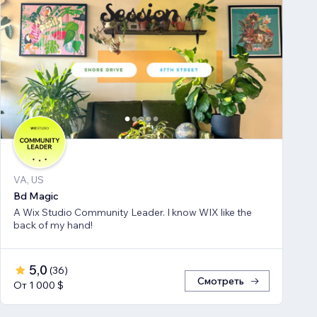
VA, US
Bd Magic
A Wix Studio Community Leader. I know WIX like the
back of my hand!
5,0
(
36
)
Смотреть
От 1 000 $