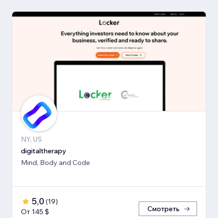
NY, US
digitaltherapy
Mind, Body and Code
5,0
(
19
)
Смотреть
От 145 $