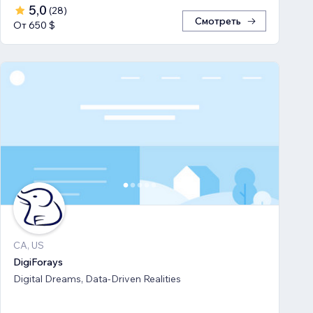
5,0
(
28
)
Смотреть
От 650 $
CA, US
DigiForays
Digital Dreams, Data-Driven Realities