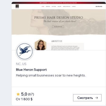
NC, US
Blue Heron Support
Helping small businesses soar to new heights.
5,0
(
67
)
Смотреть
От 1 800 $