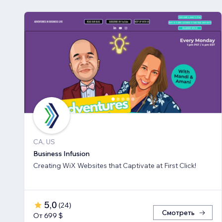
CA, US
Business Infusion
Creating WiX Websites that Captivate at First Click!
5,0
(
24
)
Смотреть
От 699 $