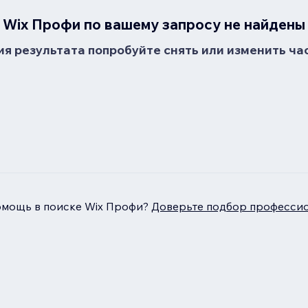
Wix Профи по вашему запросу не найдены
я результата попробуйте снять или изменить ча
омощь в поиске Wix Профи?
Доверьте подбор профессио