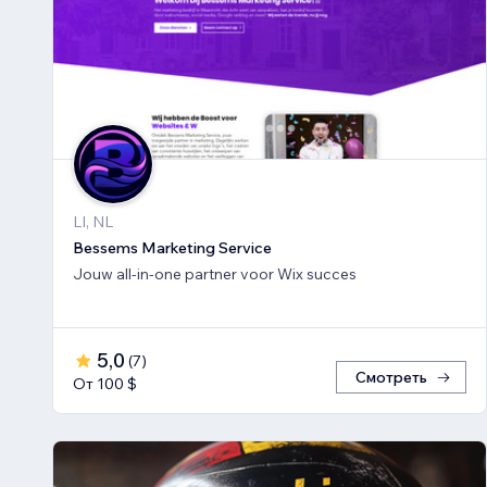
LI, NL
Bessems Marketing Service
Jouw all-in-one partner voor Wix succes
5,0
(
7
)
Смотреть
От 100 $