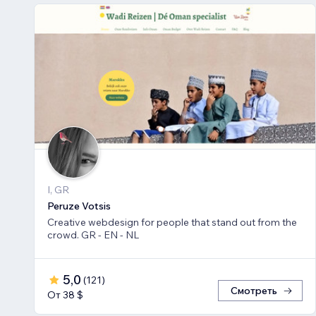
I, GR
Peruze Votsis
Creative webdesign for people that stand out from the
crowd. GR - EN - NL
5,0
(
121
)
Смотреть
От 38 $