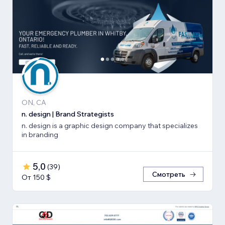
ON, CA
n. design | Brand Strategists
n. design is a graphic design company that specializes
in branding
5,0
(
39
)
Смотреть
От 150 $