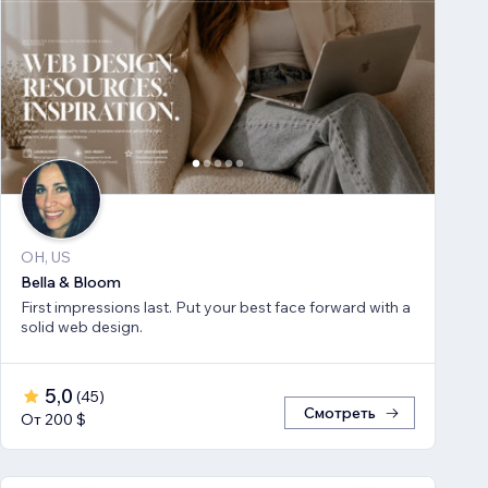
OH, US
Bella & Bloom
First impressions last. Put your best face forward with a
solid web design.
5,0
(
45
)
Смотреть
От 200 $