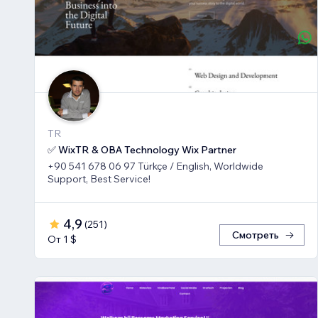
TR
✅ WixTR & OBA Technology Wix Partner
+90 541 678 06 97 Türkçe / English, Worldwide
Support, Best Service!
4,9
(
251
)
Смотреть
От 1 $