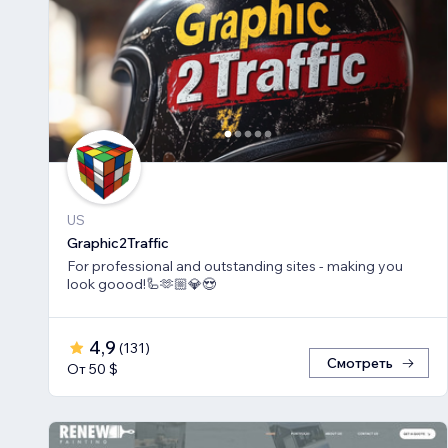
US
Graphic2Traffic
For professional and outstanding sites - making you
look goood!🦾🫶🏼💎😍
4,9
(
131
)
Смотреть
От 50 $