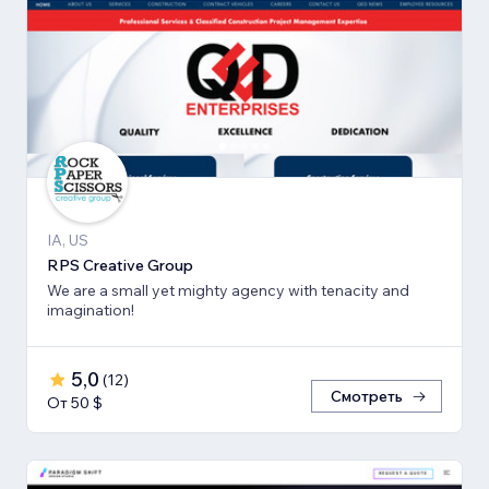
IA, US
RPS Creative Group
We are a small yet mighty agency with tenacity and
imagination!
5,0
(
12
)
Смотреть
От 50 $