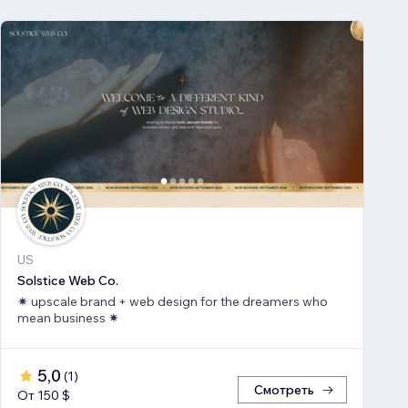
US
Solstice Web Co.
✷ upscale brand + web design for the dreamers who
mean business ✷
5,0
(
1
)
Смотреть
От 150 $