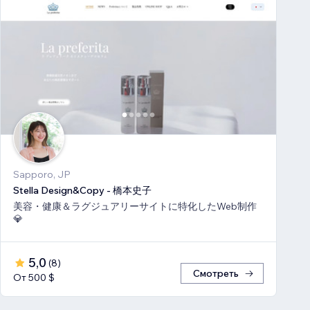
Sapporo, JP
Stella Design&Copy - 橋本史子
美容・健康＆ラグジュアリーサイトに特化したWeb制作
💎
5,0
(
8
)
Смотреть
От 500 $