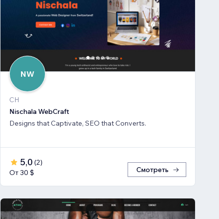
NW
CH
Nischala WebCraft
Designs that Captivate, SEO that Converts.
5,0
(
2
)
Смотреть
От 30 $