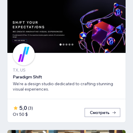
TX, US
Paradigm Shift
We're a design studio dedicated to crafting stunning
visual experiences.
5,0
(
3
)
Смотреть
От 50 $