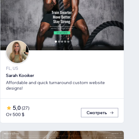
FL, US
Sarah Kooiker
Affordable and quick turnaround custom website
designs!
5,0
(
27
)
Смотреть
От 500 $