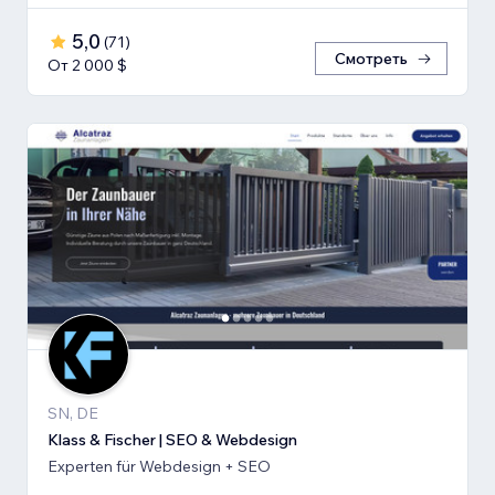
5,0
(
71
)
Смотреть
От 2 000 $
SN, DE
Klass & Fischer | SEO & Webdesign
Experten für Webdesign + SEO