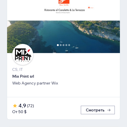
CS, IT
Mix Print srl
Web Agency partner Wix
4,9
(
72
)
Смотреть
От 50 $