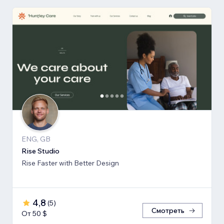
ENG, GB
Rise Studio
Rise Faster with Better Design
4,8
(
5
)
Смотреть
От 50 $