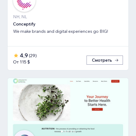
NH, NL
Conceptify
We make brands and digital experiences go BIG!
4,9
(
29
)
Смотреть
От 115 $