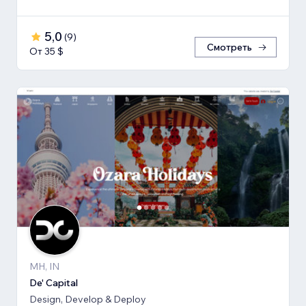
5,0
(
9
)
Смотреть
От 35 $
MH, IN
De' Capital
Design, Develop & Deploy