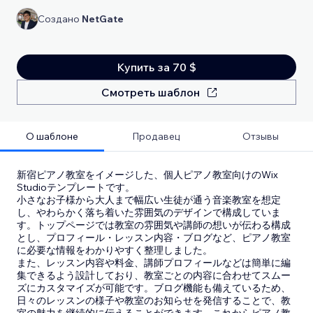
Создано
NetGate
Купить за 70 $
Смотреть шаблон
О шаблоне
Продавец
Отзывы
新宿ピアノ教室をイメージした、個人ピアノ教室向けのWix
Studioテンプレートです。
小さなお子様から大人まで幅広い生徒が通う音楽教室を想定
し、やわらかく落ち着いた雰囲気のデザインで構成していま
す。トップページでは教室の雰囲気や講師の想いが伝わる構成
とし、プロフィール・レッスン内容・ブログなど、ピアノ教室
に必要な情報をわかりやすく整理しました。
また、レッスン内容や料金、講師プロフィールなどは簡単に編
集できるよう設計しており、教室ごとの内容に合わせてスムー
ズにカスタマイズが可能です。ブログ機能も備えているため、
日々のレッスンの様子や教室のお知らせを発信することで、教
室の魅力を継続的に伝えることができます。これからピアノ教