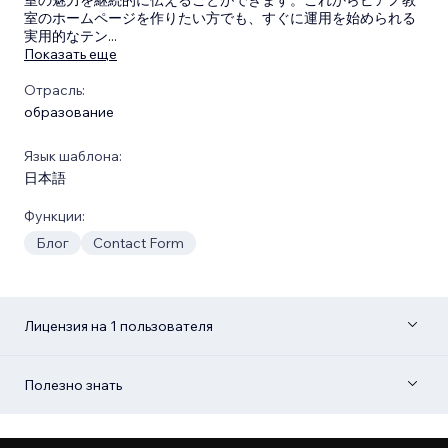
室のホームページを作りたい方でも、すぐに運用を始められる
実用的なテン
...
Показать еще
Отрасль:
образование
Язык шаблона:
日本語
Функции:
Блог
Contact Form
Лицензия на 1 пользователя
Полезно знать