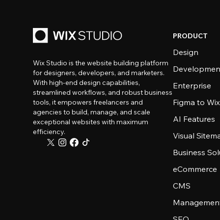
PRODUCT
Design
Wix Studio is the website building platform
Developmen
for designers, developers, and marketers.
With high-end design capabilities,
Enterprise
streamlined workflows, and robust business
Figma to Wix
tools, it empowers freelancers and
agencies to build, manage, and scale
AI Features
exceptional websites with maximum
efficiency.
Visual Sitem
Business Sol
eCommerce
CMS
Management
SEO