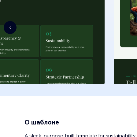
О шаблоне
A sleek, purpose-built template for sustainabilit