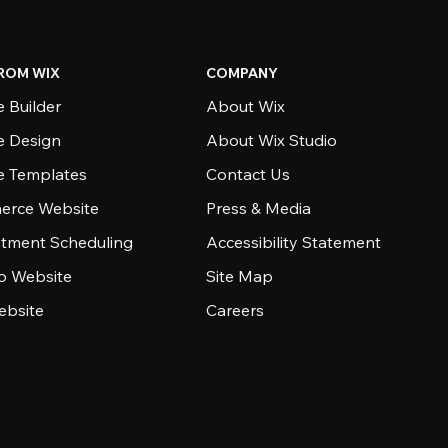
ROM WIX
COMPANY
 Builder
About Wix
e Design
About Wix Studio
e Templates
Contact Us
rce Website
Press & Media
tment Scheduling
Accessibility Statement
io Website
Site Map
ebsite
Careers