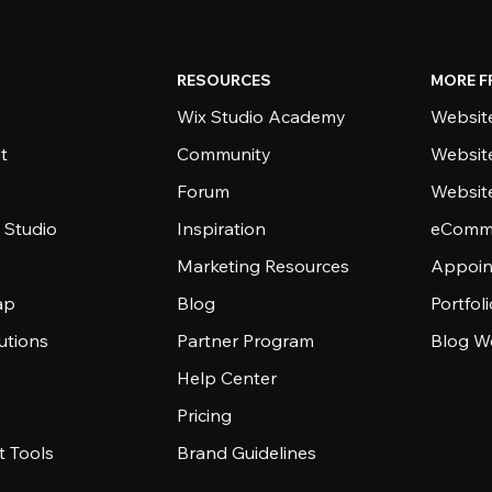
RESOURCES
MORE F
Wix Studio Academy
Website
t
Community
Websit
Forum
Websit
 Studio
Inspiration
eComme
Marketing Resources
Appoin
ap
Blog
Portfol
utions
Partner Program
Blog W
Help Center
Pricing
 Tools
Brand Guidelines