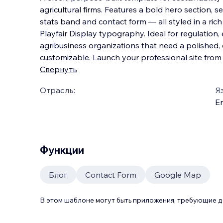
agricultural firms. Features a bold hero section, s
stats band and contact form — all styled in a rich 
Playfair Display typography. Ideal for regulatio
agribusiness organizati
ons that need a polished, 
customizable. Launch your professional site from
Свернуть
Отрасль:
Я
En
Функции
Блог
Contact Form
Google Map
В этом шаблоне могут быть приложения, требующие 