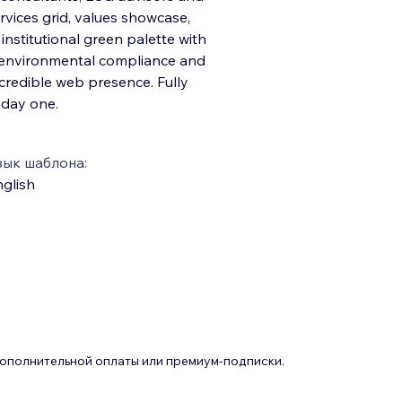
ervices grid, values showcase,
institutional green palette with
n, environmental compliance and
credible web presence. Fully
 day one.
зык шаблона:
glish
дополнительной оплаты или премиум-подписки.