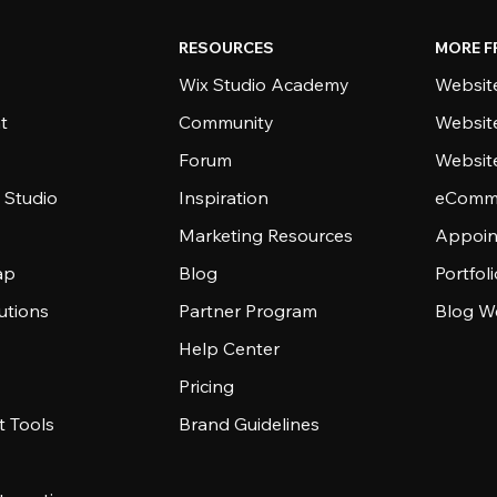
RESOURCES
MORE F
Wix Studio Academy
Website
t
Community
Websit
Forum
Websit
 Studio
Inspiration
eComme
Marketing Resources
Appoin
ap
Blog
Portfol
utions
Partner Program
Blog W
Help Center
Pricing
 Tools
Brand Guidelines