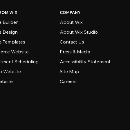
ROM WIX
COMPANY
 Builder
About Wix
e Design
About Wix Studio
e Templates
Contact Us
rce Website
Press & Media
tment Scheduling
Accessibility Statement
io Website
Site Map
ebsite
Careers