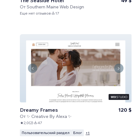
The Seaside Hotel
49 $
От
Southern Maine Web Design
Еще нет отзывов
17
Dreamy Frames
120 $
От
✨ Creative By Alexa ✨
2,0
(
2
)
47
Пользовательский раздел
Блог
+
1