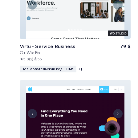
Virtu - Service Business
79 $
От
Wix Fix
5,0
(
2
)
55
Пользовательский код
CMS
+
1