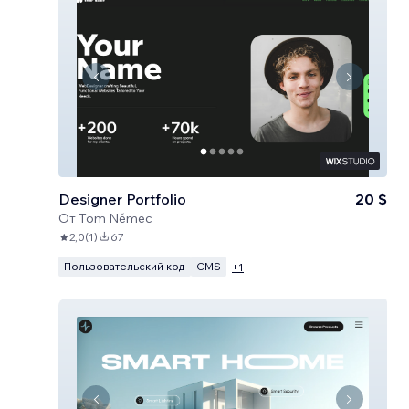
Designer Portfolio
20 $
От
Tom Němec
2,0
(
1
)
67
Пользовательский код
CMS
+
1