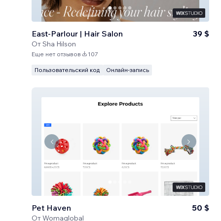
East-Parlour | Hair Salon
39 $
От
Sha Hilson
Еще нет отзывов
107
Пользовательский код
Онлайн-запись
Pet Haven
50 $
От
Womaglobal