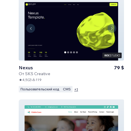
Nexus
79 $
От
SKS Creative
4,5
(
2
)
119
Пользовательский код
CMS
+
1