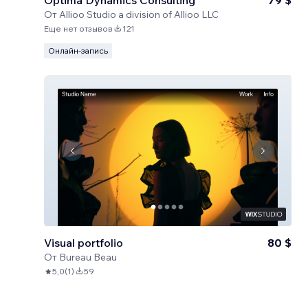
Optima Dynamics Consulting
79 $
От
Allioo Studio a division of Allioo LLC
Еще нет отзывов
121
Онлайн-запись
Visual portfolio
80 $
От
Bureau Beau
5,0
(
1
)
59