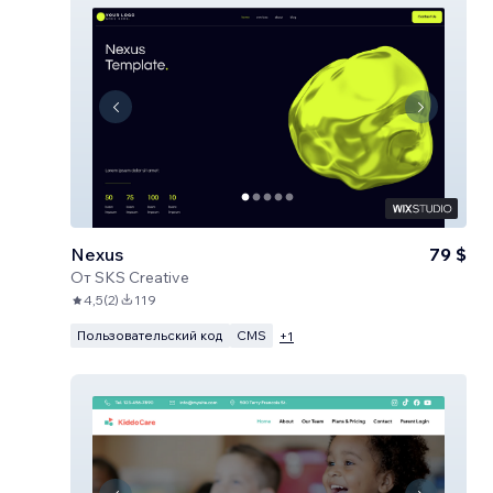
Nexus
79 $
От
SKS Creative
4,5
(
2
)
119
Пользовательский код
CMS
+
1