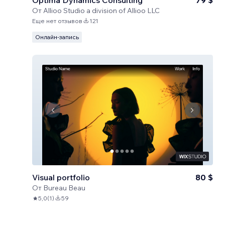
Optima Dynamics Consulting
79 $
От
Allioo Studio a division of Allioo LLC
Еще нет отзывов
121
Онлайн-запись
Visual portfolio
80 $
От
Bureau Beau
5,0
(
1
)
59