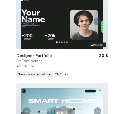
Designer Portfolio
20 $
От
Tom Němec
2,0
(
1
)
67
Пользовательский код
CMS
+
1