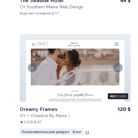
The Seaside Hotel
49 $
От
Southern Maine Web Design
Еще нет отзывов
17
Dreamy Frames
120 $
От
✨ Creative By Alexa ✨
2,0
(
2
)
47
Пользовательский раздел
Блог
+
1