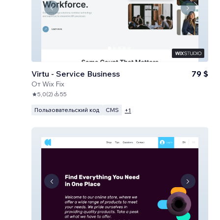
Virtu - Service Business
79 $
От
Wix Fix
5,0
(
2
)
55
Пользовательский код
CMS
+
1