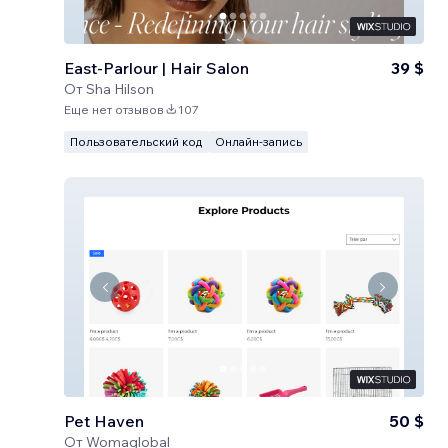
East-Parlour | Hair Salon
39 $
От
Sha Hilson
Еще нет отзывов
107
Пользовательский код
Онлайн-запись
Pet Haven
50 $
От
Womaglobal