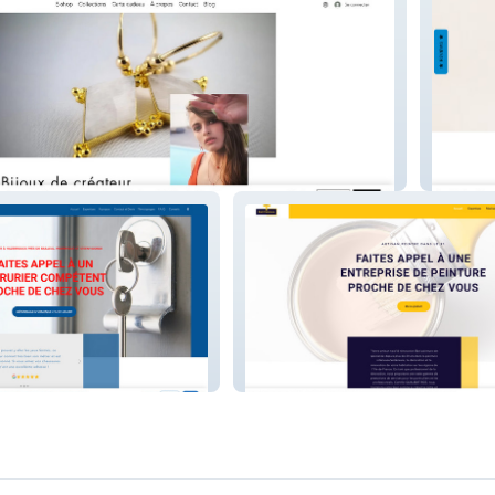
rse et France
Petites
59
BATI PEINTURE - 91