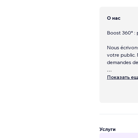
О нас
Boost 360° : p
Nous écrivons
votre public. 
demandes de d
Nos outils so
Показать е
Услуги