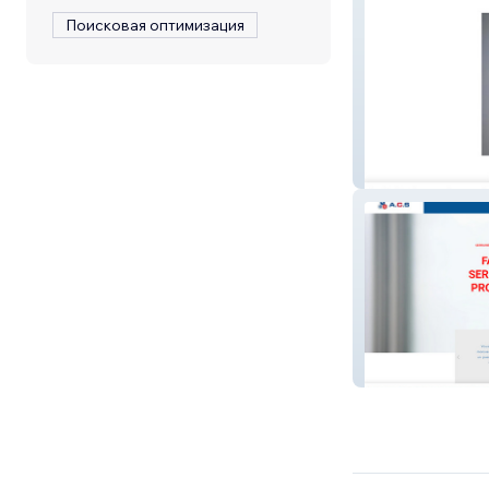
Поисковая оптимизация
O Mi bijoux : Co
ACS Serrurier - 