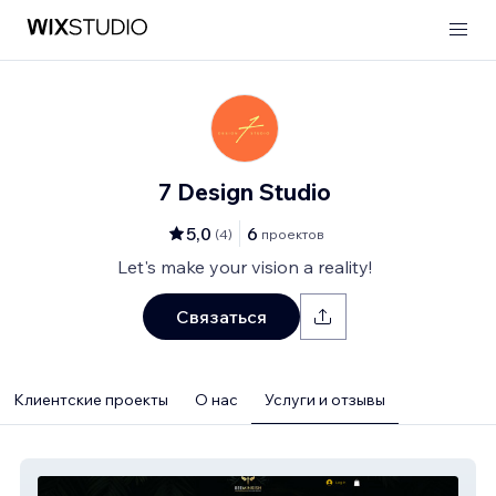
7 Design Studio
5,0
6
(
4
)
проектов
Let's make your vision a reality!
Связаться
Клиентские проекты
О нас
Услуги и отзывы