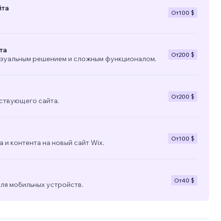
йта
От
100 $
та
От
200 $
изуальным решением и сложным функционалом.
От
200 $
ствующего сайта.
От
100 $
 и контента на новый сайт Wix.
От
40 $
ля мобильных устройств.