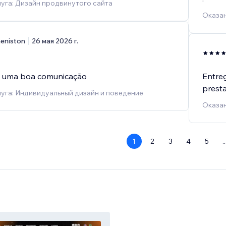
уга: Дизайн продвинутого сайта
Оказан
eniston
26 мая 2026 г.
e uma boa comunicação
Entreg
prest
уга: Индивидуальный дизайн и поведение
Оказан
1
2
3
4
5
..