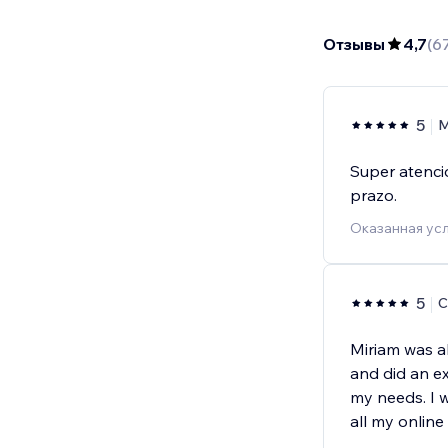
Отзывы
4,7
(
6
5
M
Super atencio
prazo.
Оказанная усл
5
C
Miriam was ab
and did an ex
my needs. I w
all my online