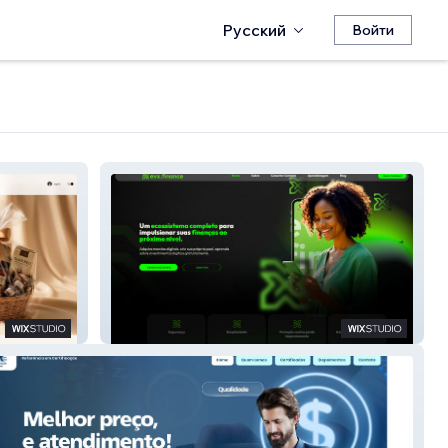
Русский
Войти
evx.finance