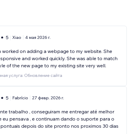
5
Xiao
4 мая 2026 г.
m worked on adding a webpage to my website. She
sponsive and worked quickly. She was able to match
yle of the new page to my existing site very well.
ная услуга: Обновление сайта
5
Fabrício
27 февр. 2026 г.
nte trabalho , conseguiram me entregar até melhor
e eu pensava , e continuam dando o suporte para o
 pontuais depois do site pronto nos proximos 30 dias