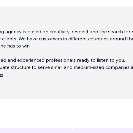
ng agency is based on creativity, respect and the search for 
r clients. We have customers in different countries around th
ne has to win.
ed and experienced professionals ready to listen to you.
ate structure to serve small and medium-sized companies in
ly technology to reduce costs.
ще
e several customers by providing efficient solutions and an
ce.
...