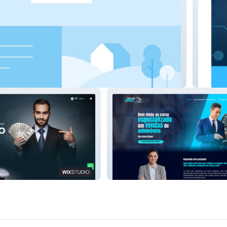
AR Cert
s
Maiko