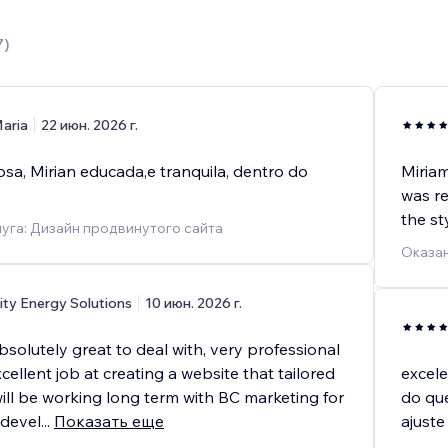
7
)
aria
22 июн. 2026 г.
sa, Mirian educada,e tranquila, dentro do
Miria
was re
the st
уга: Дизайн продвинутого сайта
Оказан
ity Energy Solutions
10 июн. 2026 г.
solutely great to deal with, very professional
cellent job at creating a website that tailored
excele
ill be working long term with BC marketing for
do qu
 devel
...
Показать еще
ajuste
.