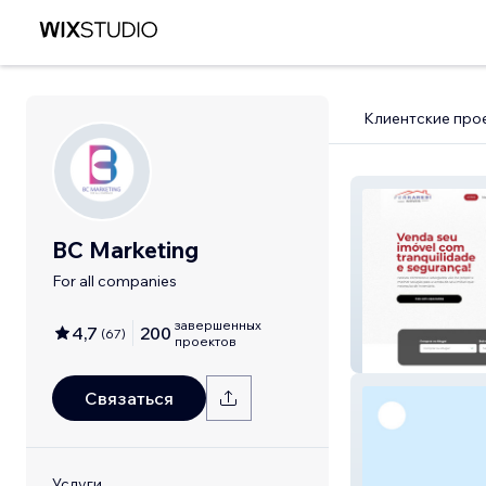
Клиентские про
BC Marketing
For all companies
завершенных
4,7
200
(
67
)
проектов
Ferraresi Neto 
Связаться
Услуги