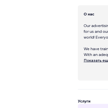
О нас
Our advertisi
for us and ou
world! Everyo
We have train
With an adequ
needs, we app
Показать е
Thus, we serv
affordable pri
Услуги