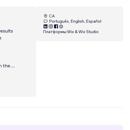
CA
Português, English, Español
results
Платформы:
Wix & Wix Studio
e
 their