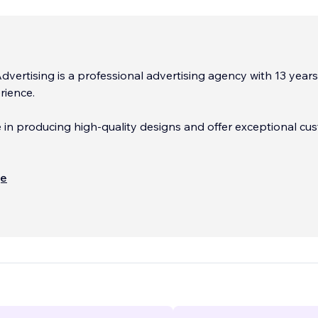
vertising is a professional advertising agency with 13 years
rience.
 in producing high-quality designs and offer exceptional cu
leted numerous Wix web design projects, We are also an I
ще
tner in the Wix Partner Programme.
...