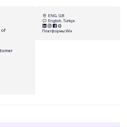
ENG, GB
English, Türkçe
 of
Платформы:
Wix
stomer
con