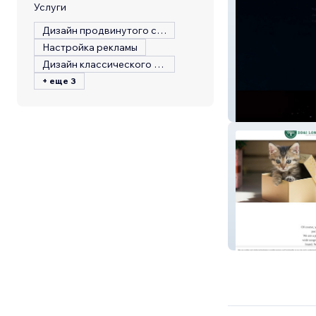
Услуги
Дизайн продвинутого сайта
Настройка рекламы
Дизайн классического сайта
+ еще 3
NachBAR Cockta
DD&I LONDON