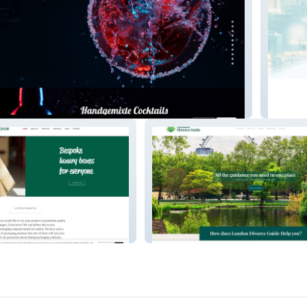
il Bar
Merthel
London Divorce Guide