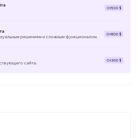
йта
От
500 $
та
От
800 $
изуальным решением и сложным функционалом.
От
300 $
ствующего сайта.