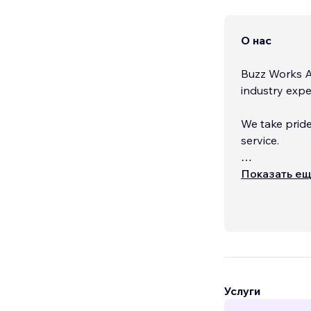
О нас
Buzz Works Ad
industry expe
We take pride
service.
We have comp
Показать е
Level Wix Par
Услуги