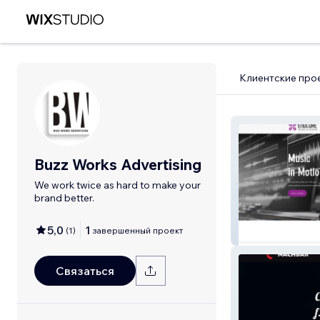
Клиентские про
Buzz Works Advertising
We work twice as hard to make your
brand better.
5,0
1
(
1
)
завершенный проект
Endlore Music
Связаться