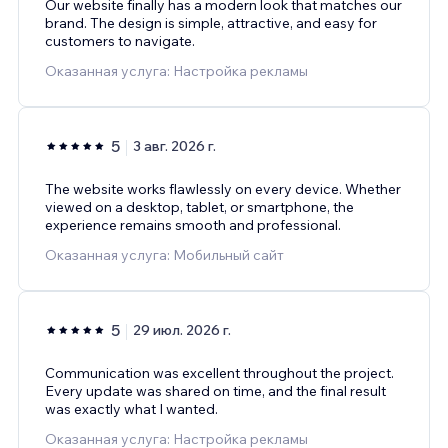
Our website finally has a modern look that matches our
brand. The design is simple, attractive, and easy for
customers to navigate.
Оказанная услуга: Настройка рекламы
5
3 авг. 2026 г.
The website works flawlessly on every device. Whether
viewed on a desktop, tablet, or smartphone, the
experience remains smooth and professional.
Оказанная услуга: Мобильный сайт
5
29 июл. 2026 г.
Communication was excellent throughout the project.
Every update was shared on time, and the final result
was exactly what I wanted.
Оказанная услуга: Настройка рекламы