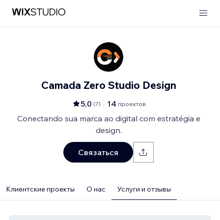
Camada Zero Studio Design
5,0
14
(
7
)
проектов
Conectando sua marca ao digital com estratégia e
design.
Связаться
Клиентские проекты
О нас
Услуги и отзывы