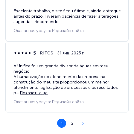
Excelente trabalho, o site ficou ótimo e, ainda, entregue
antes do prazo. Tiveram paciência de fazer alterações
sugeridas. Recomendo!
Оказанная услуга: Редизайн сайта
5
RITOS
31 янв. 2025 г.
A Unifica foi um grande divisor de águas em meu
negócio.
A humanização no atendimento da empresa na
construção do meu site proporcionou um melhor
atendimento, agilização de processos e os resultados
p
...
Показать еще
Оказанная услуга: Редизайн сайта
1
2