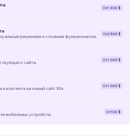
йта
От
1 400 $
та
От
2 500 $
изуальным решением и сложным функционалом.
От
1 000 $
ствующего сайта.
От
1 000 $
 и контента на новый сайт Wix.
От
100 $
ля мобильных устройств.