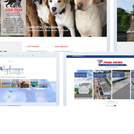
g
Stabler
ery
Prime Paving