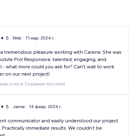
5
Web
11 мар. 2024 г.
 a tremendous pleasure working with Carene. She was
olute Pro! Responsive, talented, engaging, and
l - what more could you ask for? Can't wait to work
er on our next project!
ная услуга: Создание логотипа
5
Jamie
14 февр. 2024 г.
ent communicator and easily understood our project
 Practically immediate results. We couldn't be
r!