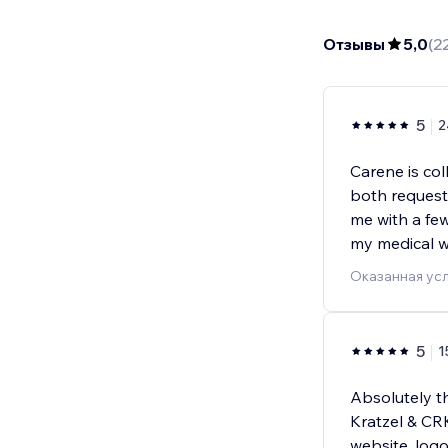
Отзывы
5,0
(
2
5
2
Carene is col
both request
me with a fe
my medical w
Оказанная усл
5
1
Absolutely t
Kratzel & CRK
website, log