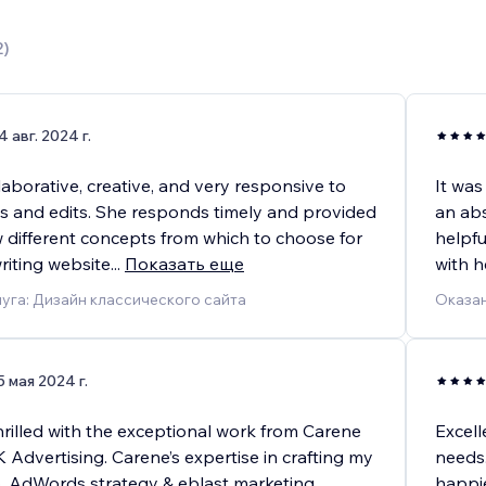
2
)
4 авг. 2024 г.
laborative, creative, and very responsive to
It was
s and edits. She responds timely and provided
an abs
w different concepts from which to choose for
helpfu
riting website
...
Показать еще
with h
уга: Дизайн классического сайта
Оказан
5 мая 2024 г.
hrilled with the exceptional work from Carene
Excell
 Advertising. Carene’s expertise in crafting my
needs.
o, AdWords strategy & eblast marketing
happie