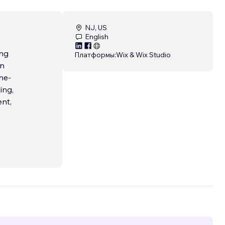
NJ, US
English
ing
Платформы:
Wix & Wix Studio
in
ne-
ing,
nt,