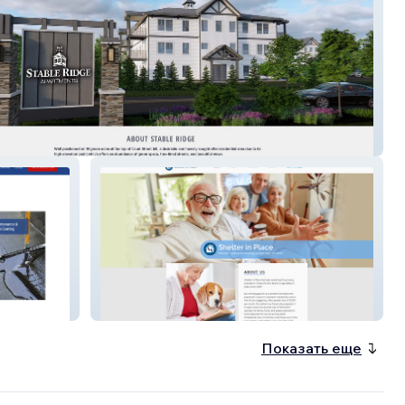
idge
shelter
Показать еще