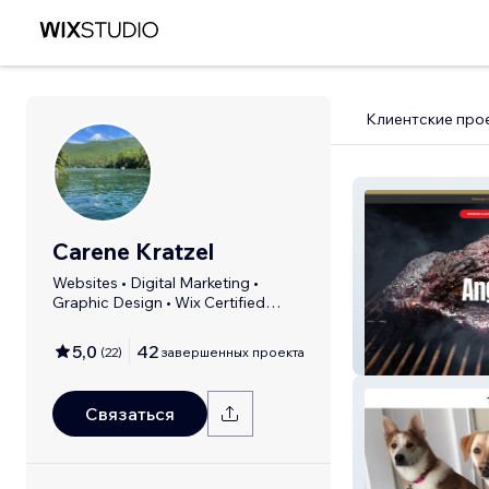
Клиентские про
Carene Kratzel
Websites • Digital Marketing •
Graphic Design • Wix Certified
Partner
5,0
42
(
22
)
завершенных проекта
AngryBullBBQ
Связаться