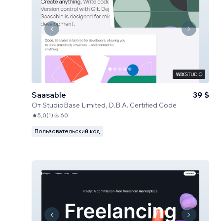
Saasable
39 $
От
StudioBase Limited, D.B.A. Certified Code
5,0
(
1
)
60
Пользовательский код