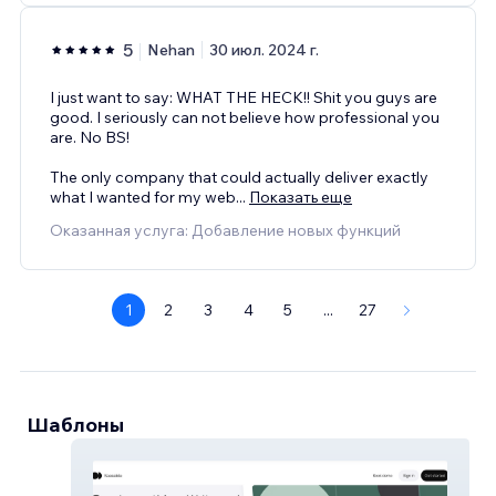
5
Nehan
30 июл. 2024 г.
I just want to say: WHAT THE HECK!! Shit you guys are
good. I seriously can not believe how professional you
are. No BS!
The only company that could actually deliver exactly
what I wanted for my web
...
Показать еще
Оказанная услуга: Добавление новых функций
1
2
3
4
5
...
27
Шаблоны