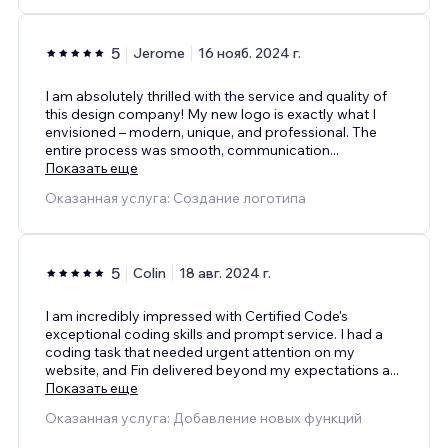
5
Jerome
16 нояб. 2024 г.
I am absolutely thrilled with the service and quality of
this design company! My new logo is exactly what I
envisioned – modern, unique, and professional. The
entire process was smooth, communication
...
Показать еще
Оказанная услуга: Создание логотипа
5
Colin
18 авг. 2024 г.
I am incredibly impressed with Certified Code's
exceptional coding skills and prompt service. I had a
coding task that needed urgent attention on my
website, and Fin delivered beyond my expectations a
...
Показать еще
Оказанная услуга: Добавление новых функций