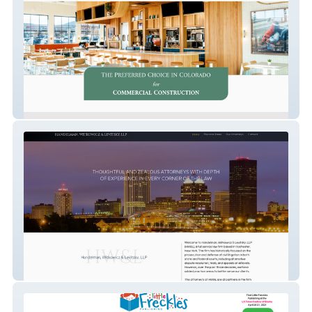
EGC Services
HWLLawyers