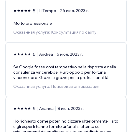
5
Il Tempo
26 июл. 2023 г.
Molto professionale
Оказанная услуга: Консультация по сайту
5
Andrea
5 июл. 2023 г.
Se Google fosse così tempestivo nella risposta e nella
consulenza vincerebbe. Purtroppo o per fortuna
vincono loro. Grazie e grazie per la professionalità
Оказанная услуга: Поисковая оптимизация
5
Arianna
8 июн. 2023 г.
Ho richiesto come poter indicizzare ulteriormente il sito
e gli esperti hanno fornito un'analisi attenta sui
miglioramenti da applicare al sito ed addirittura una