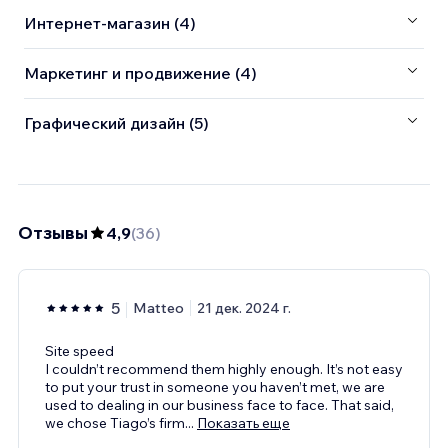
Интернет-магазин (4)
Маркетинг и продвижение (4)
Графический дизайн (5)
Отзывы
4,9
(
36
)
5
Matteo
21 дек. 2024 г.
Site speed
I couldn’t recommend them highly enough. It’s not easy
to put your trust in someone you haven’t met, we are
used to dealing in our business face to face. That said,
we chose Tiago’s firm
...
Показать еще