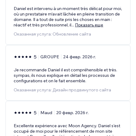
Daniel est intervenu à un moment très délicat pour moi,
où un prestataire m’avait lâchée en pleine transition de
domaine. Il a tout de suite pris les choses en main :
réactif et très professionnel, il
...
Показать еще
Оказанная услуга: Обновление сайта
5
GROUPE
24 февр. 2026 г.
Je recommande Daniel il est compréhensible et très.
sympas, ils nous explique en détail les processus de
configurations et on le fait ensemble.
Оказанная услуга: Дизайн продвинутого сайта
5
Maud
20 февр. 2026 г.
Excellente expérience avec Moon Agency. Daniel s’est
occupé de moi pour le référencement de mon site