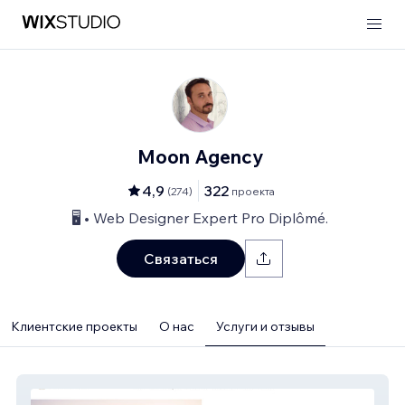
Moon Agency
4,9
322
(
274
)
проекта
🖥️ • Web Designer Expert Pro Diplômé.
Связаться
Клиентские проекты
О нас
Услуги и отзывы