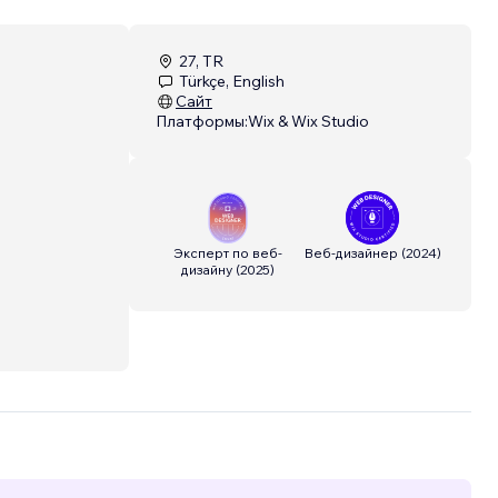
27, TR
Türkçe, English
Сайт
Платформы:
Wix & Wix Studio
Эксперт по веб-
Веб-дизайнер
(
2024
)
дизайну
(
2025
)