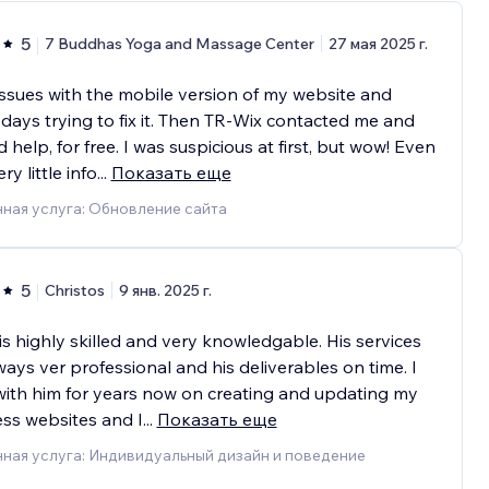
5
7 Buddhas Yoga and Massage Center
27 мая 2025 г.
issues with the mobile version of my website and
days trying to fix it. Then TR-Wix contacted me and
d help, for free. I was suspicious at first, but wow! Even
ry little info
...
Показать еще
ная услуга: Обновление сайта
5
Christos
9 янв. 2025 г.
is highly skilled and very knowledgable. His services
ways ver professional and his deliverables on time. I
ith him for years now on creating and updating my
ss websites and I
...
Показать еще
ная услуга: Индивидуальный дизайн и поведение