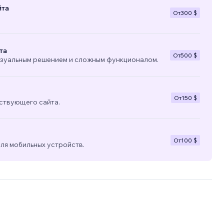
йта
От
300 $
та
От
500 $
изуальным решением и сложным функционалом.
От
150 $
ствующего сайта.
От
100 $
ля мобильных устройств.