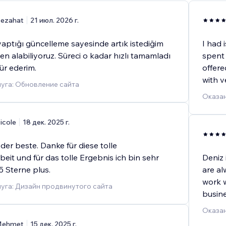
ezahat
21 июл. 2026 г.
aptığı güncelleme sayesinde artık istediğim
I had 
en alabiliyoruz. Süreci o kadar hızlı tamamladı
spent 
ür ederim.
offere
with ve
уга: Обновление сайта
Оказан
icole
18 дек. 2025 г.
h der beste. Danke für diese tolle
it und für das tolle Ergebnis ich bin sehr
Deniz 
 Sterne plus.
are al
work w
уга: Дизайн продвинутого сайта
busine
Оказан
ehmet
15 дек. 2025 г.