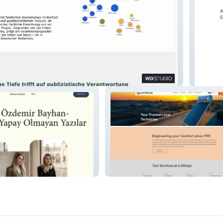
VeraGr
ir
GASOS