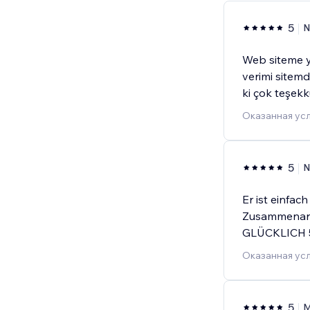
5
N
Web siteme y
verimi sitemd
ki çok teşekk
Оказанная усл
5
N
Er ist einfac
Zusammenarbe
GLÜCKLICH 5
Оказанная усл
5
M