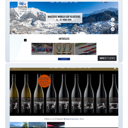
klosters2025
CasaNova Wein Pur AG