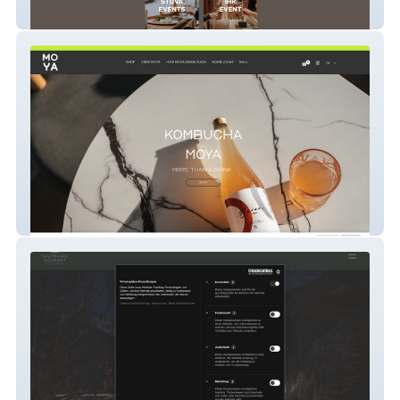
StüvaArosa
MOYA Kombucha