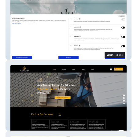
Clear docs
SwamiGlobal