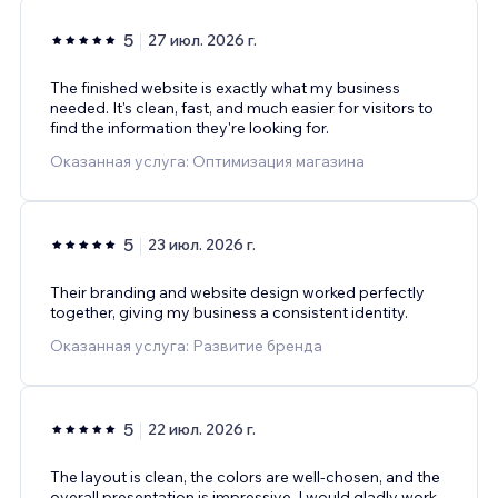
5
27 июл. 2026 г.
The finished website is exactly what my business
needed. It's clean, fast, and much easier for visitors to
find the information they're looking for.
Оказанная услуга: Оптимизация магазина
5
23 июл. 2026 г.
Their branding and website design worked perfectly
together, giving my business a consistent identity.
Оказанная услуга: Развитие бренда
5
22 июл. 2026 г.
The layout is clean, the colors are well-chosen, and the
overall presentation is impressive. I would gladly work