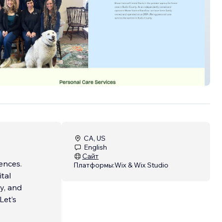
nstead
CA, US
English
Сайт
iences.
Платформы:
Wix & Wix Studio
tal
y, and
Let’s