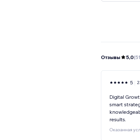
Отзывы
5,0
(
5
5
2
Digital Grow
smart strateg
knowledgeabl
results.
Оказанная усл