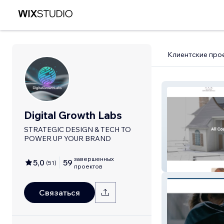
Клиентские про
Digital Growth Labs
STRATEGIC DESIGN & TECH TO
POWER UP YOUR BRAND
завершенных
5,0
59
(
51
)
James Groue
проектов
Связаться