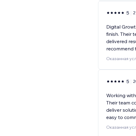
5
2
Digital Growt
finish. Their
delivered res
recommend t
Оказанная усл
5
2
Working with
Their team co
deliver solut
easy to comm
Оказанная усл