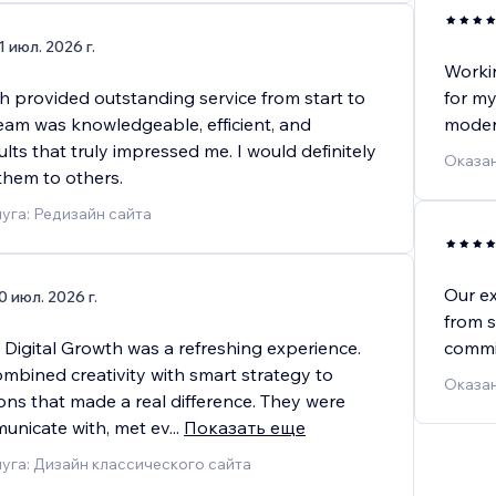
1 июл. 2026 г.
Workin
h provided outstanding service from start to
for my
 team was knowledgeable, efficient, and
moder
ults that truly impressed me. I would definitely
Оказан
hem to others.
уга: Редизайн сайта
Our ex
0 июл. 2026 г.
from s
 Digital Growth was a refreshing experience.
commit
mbined creativity with smart strategy to
Оказан
ions that made a real difference. They were
unicate with, met ev
...
Показать еще
уга: Дизайн классического сайта