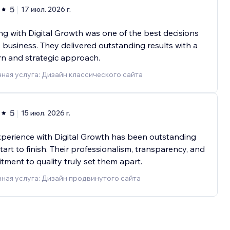
5
17 июл. 2026 г.
g with Digital Growth was one of the best decisions
 business. They delivered outstanding results with a
n and strategic approach.
ная услуга: Дизайн классического сайта
5
15 июл. 2026 г.
perience with Digital Growth has been outstanding
tart to finish. Their professionalism, transparency, and
ment to quality truly set them apart.
ная услуга: Дизайн продвинутого сайта