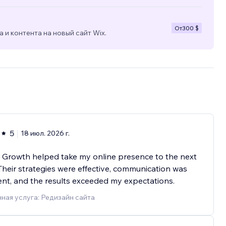
От
300 $
 и контента на новый сайт Wix.
5
18 июл. 2026 г.
l Growth helped take my online presence to the next
 Their strategies were effective, communication was
ent, and the results exceeded my expectations.
ная услуга: Редизайн сайта