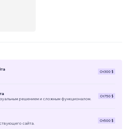
йта
От
300 $
та
От
750 $
изуальным решением и сложным функционалом.
От
500 $
ствующего сайта.