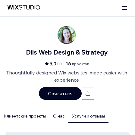
Dils Web Design & Strategy
5,0
16
(
7
)
проектов
Thoughtfully designed Wix websites, made easier with
experience
Связаться
Клиентские проекты
О нас
Услуги и отзывы