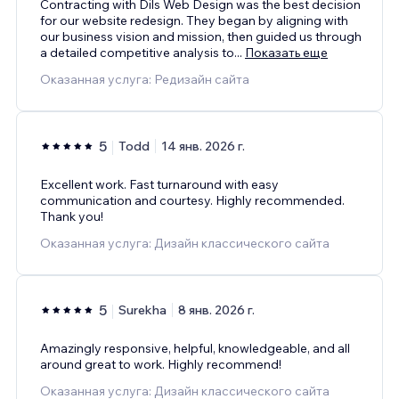
Contracting with Dils Web Design was the best decision
for our website redesign. They began by aligning with
our business vision and mission, then guided us through
a detailed competitive analysis to
...
Показать еще
Оказанная услуга: Редизайн сайта
5
Todd
14 янв. 2026 г.
Excellent work. Fast turnaround with easy
communication and courtesy. Highly recommended.
Thank you!
Оказанная услуга: Дизайн классического сайта
5
Surekha
8 янв. 2026 г.
Amazingly responsive, helpful, knowledgeable, and all
around great to work. Highly recommend!
Оказанная услуга: Дизайн классического сайта