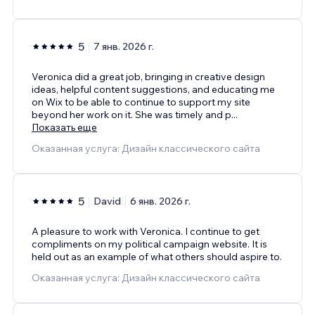
5
7 янв. 2026 г.
Veronica did a great job, bringing in creative design
ideas, helpful content suggestions, and educating me
on Wix to be able to continue to support my site
beyond her work on it. She was timely and p
...
Показать еще
Оказанная услуга: Дизайн классического сайта
5
David
6 янв. 2026 г.
A pleasure to work with Veronica. I continue to get
compliments on my political campaign website. It is
held out as an example of what others should aspire to.
Оказанная услуга: Дизайн классического сайта