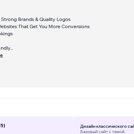
d Strong Brands & Quality Logos
Websites That Get You More Conversions
okings
endly
...
ще
(5)
Дизайн классического са
Базовый сайт с темой.