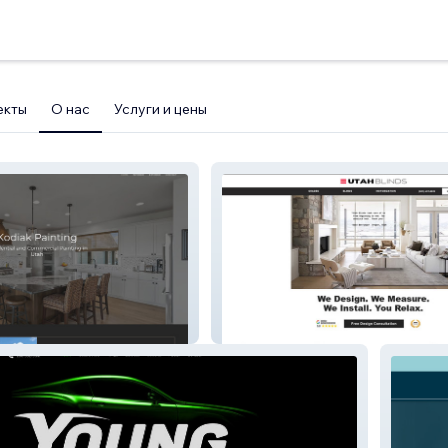
екты
О нас
Услуги и цены
Utah Blinds