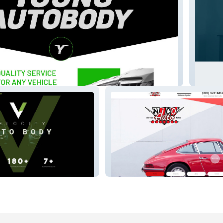
y
Gentle 
Nico's Auto