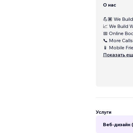
О нас
💪🏽 We Buil
📈 We Build 
📅 Online Bo
📞 More Calls
📱 Mobile Fri
Показать е
Услуги
Веб-дизайн 