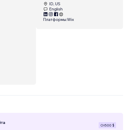
ID, US
English
Платформы:
Wix
йта
От
500 $