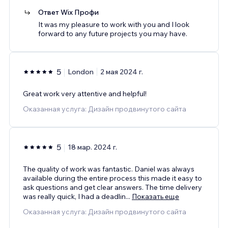
Ответ Wix Профи
It was my pleasure to work with you and I look
forward to any future projects you may have.
5
London
2 мая 2024 г.
Great work very attentive and helpful!
Оказанная услуга: Дизайн продвинутого сайта
5
18 мар. 2024 г.
The quality of work was fantastic. Daniel was always
available during the entire process this made it easy to
ask questions and get clear answers. The time delivery
was really quick, I had a deadlin
...
Показать еще
Оказанная услуга: Дизайн продвинутого сайта