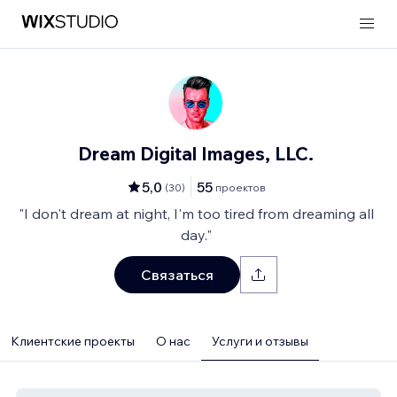
Dream Digital Images, LLC.
5,0
55
(
30
)
проектов
"I don't dream at night, I'm too tired from dreaming all
day."
Связаться
Клиентские проекты
О нас
Услуги и отзывы