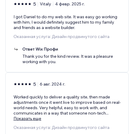
5
Vitaly
4 февр. 2025 г.
I got Daniel to do my web site. It was easy go working
with him, I would definitely suggest him to my family
and friends as a website builder.
Оказанная услуга: Дизайн продвинутого сайта
Ответ Wix Профи
Thank you for the kind review. It was a pleasure
working with you.
5
6 авг. 2024 г.
Worked quickly to deliver a quality site, then made
adjustments once it went live to improve based on real-
world needs. Very helpful, easy to work with, and
communicates in a way that someone non-tech
...
Показать еще
Оказанная услуга: Дизайн продвинутого сайта