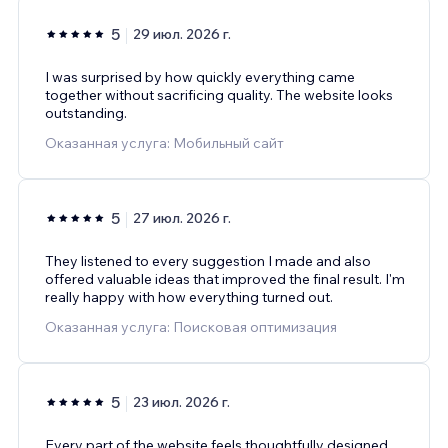
5
29 июл. 2026 г.
I was surprised by how quickly everything came
together without sacrificing quality. The website looks
outstanding.
Оказанная услуга: Мобильный сайт
5
27 июл. 2026 г.
They listened to every suggestion I made and also
offered valuable ideas that improved the final result. I'm
really happy with how everything turned out.
Оказанная услуга: Поисковая оптимизация
5
23 июл. 2026 г.
Every part of the website feels thoughtfully designed,