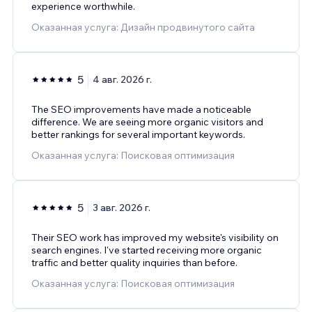
experience worthwhile.
Оказанная услуга: Дизайн продвинутого сайта
5
4 авг. 2026 г.
The SEO improvements have made a noticeable
difference. We are seeing more organic visitors and
better rankings for several important keywords.
Оказанная услуга: Поисковая оптимизация
5
3 авг. 2026 г.
Their SEO work has improved my website's visibility on
search engines. I've started receiving more organic
traffic and better quality inquiries than before.
Оказанная услуга: Поисковая оптимизация