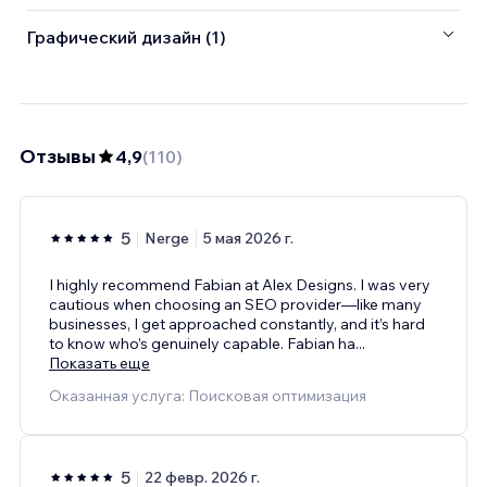
Графический дизайн (1)
Отзывы
4,9
(
110
)
5
Nerge
5 мая 2026 г.
I highly recommend Fabian at Alex Designs. I was very
cautious when choosing an SEO provider—like many
businesses, I get approached constantly, and it’s hard
to know who’s genuinely capable. Fabian ha
...
Показать еще
Оказанная услуга: Поисковая оптимизация
5
22 февр. 2026 г.