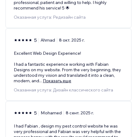
professional, patient and willing to help. I highly
recommend his service! 5 🌟
Оказанная услуга: Редизайн сайта
5
Ahmad
8 окт. 2025 г.
Excellent Web Design Experience!
I had a fantastic experience working with Fabian
Designs on my website. From the very beginning, they
understood my vision and translated it into a clean,
modern, and
...
Показать еще
Оказанная услуга: Дизайн классического сайта
5
Mohamed
8 сент. 2025 г.
I had Fabian , design my pest control website he was
very professional and Fabian was very helpful with the
process happy with the results would recommend to