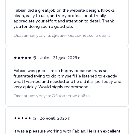
Fabian did a great job on the website design. It looks
clean, easy to use, and very professional. I really
appreciate your effort and attention to detail. Thank
you for doing such a good job.
Оказанная услуга: Дизайн классического сайта
5
Julie
21 дек. 2025 г.
Fabian was great! I'm so happy because I was so
frustrated trying to do it myself! He listened to exactly
what I wanted and needed and he did it all perfectly and
very quickly. Would highly recommend
Оказанная услуга: Обновление сайта
5
26 нояб. 2025 г.
It was a pleasure working with Fabian. He is an excellent