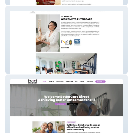
Farming Hydrasource
PhysioCare