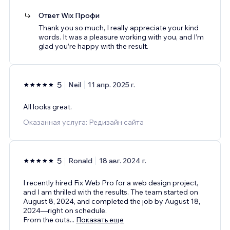
Ответ Wix Профи
Thank you so much, I really appreciate your kind
words. It was a pleasure working with you, and I’m
glad you’re happy with the result.
5
Neil
11 апр. 2025 г.
All looks great.
Оказанная услуга: Редизайн сайта
5
Ronald
18 авг. 2024 г.
I recently hired Fix Web Pro for a web design project,
and I am thrilled with the results. The team started on
August 8, 2024, and completed the job by August 18,
2024—right on schedule.
From the outs
...
Показать еще